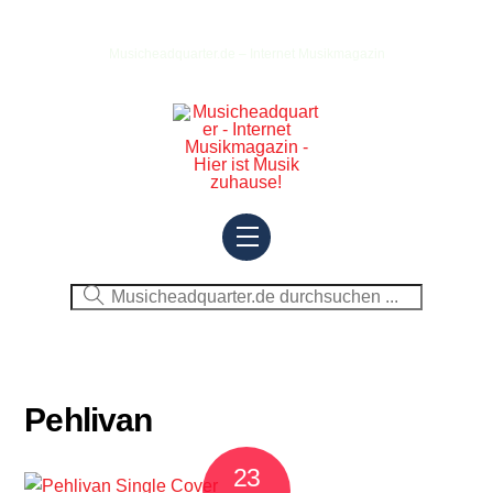
Skip
to
Musicheadquarter.de – Internet Musikmagazin
content
Menu
Pehlivan
23