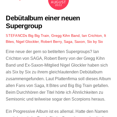
AUGUST
2022
Debütalbum einer neuen
Supergroup
CDs
Big Big Train
,
Gregg Kihn Band
,
Ian Crichton
,
It
STEFAN
Bites
,
Nigel Glockler
,
Robert Berry
,
Saga
,
Saxon
,
Six by Six
Eine neue der gern so betitelten Supergroups? Ian
Crichton von SAGA, Robert Berry von der Gregg Kihn
Band und Ex-Saxon-Mitglied Nigel Glockler haben sich
als Six by Six zu ihrem gleichlautenden Debütalbum
zusammengefunden. Laut Plattenfirma soll dieses Album
allen Fans von Saga, It Bites und Big Big Train gefallen.
Beim Durchhören der Titel hörte ich Ähnlichkeiten zu
Semisonic und teilweise sogar den Scorpions heraus.
Ein Progressive Album ist es allemal. Hatte den Namen