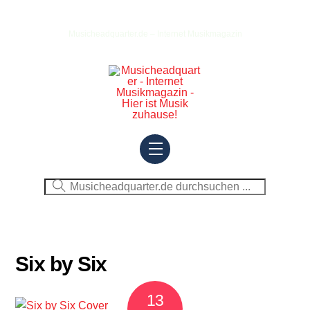
Skip
to
Musicheadquarter.de – Internet Musikmagazin
content
Menu
Six by Six
13