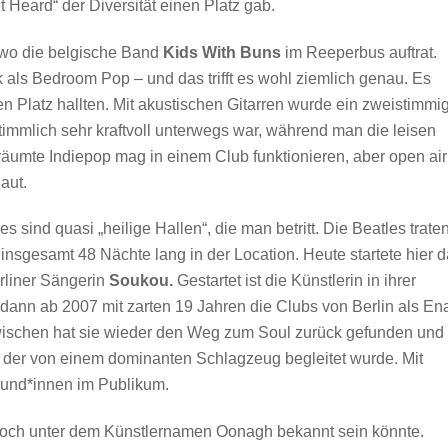
Heard“ der Diversität einen Platz gab.
, wo die belgische Band
Kids With Buns
im Reeperbus auftrat.
als Bedroom Pop – und das trifft es wohl ziemlich genau. Es
 Platz hallten. Mit akustischen Gitarren wurde ein zweistimmi
timmlich sehr kraftvoll unterwegs war, während man die leisen
äumte Indiepop mag in einem Club funktionieren, aber open air
aut.
es sind quasi „heilige Hallen“, die man betritt. Die Beatles trate
 insgesamt 48 Nächte lang in der Location. Heute startete hier 
erliner Sängerin
Soukou.
Gestartet ist die Künstlerin in ihrer
ann ab 2007 mit zarten 19 Jahren die Clubs von Berlin als En
zwischen hat sie wieder den Weg zum Soul zurück gefunden und
, der von einem dominanten Schlagzeug begleitet wurde. Mit
und*innen im Publikum.
noch unter dem Künstlernamen Oonagh bekannt sein könnte.