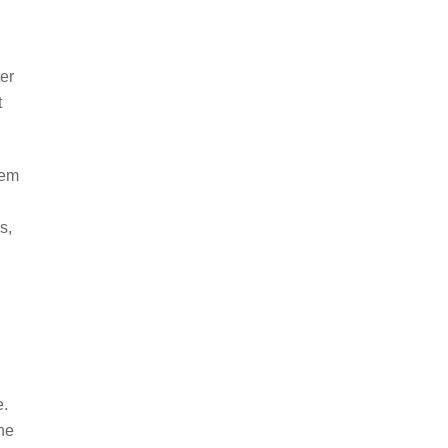
er
t
dem
s,
g
e.
he