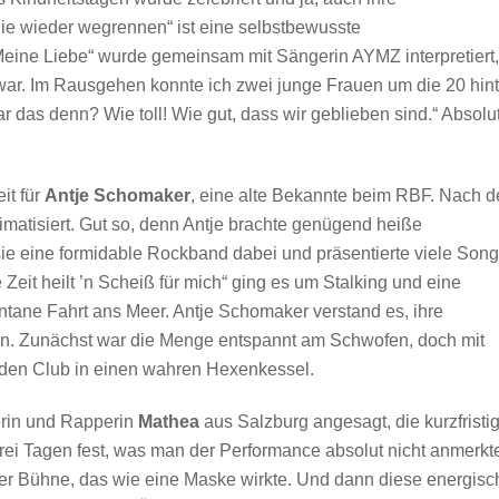
e wieder wegrennen“ ist eine selbstbewusste
ine Liebe“ wurde gemeinsam mit Sängerin AYMZ interpretiert,
ar. Im Rausgehen konnte ich zwei junge Frauen um die 20 hint
r das denn? Wie toll! Wie gut, dass wir geblieben sind.“ Absolu
it für
Antje Schomaker
, eine alte Bekannte beim RBF. Nach 
imatisiert. Gut so, denn Antje brachte genügend heiße
ie eine formidable Rockband dabei und präsentierte viele Song
Zeit heilt ’n Scheiß für mich“ ging es um Stalking und eine
ntane Fahrt ans Meer. Antje Schomaker verstand es, ihre
eln. Zunächst war die Menge entspannt am Schwofen, doch mit
 den Club in einen wahren Hexenkessel.
erin und Rapperin
Mathea
aus Salzburg angesagt, die kurzfristi
rei Tagen fest, was man der Performance absolut nicht anmerkt
r Bühne, das wie eine Maske wirkte. Und dann diese energisc