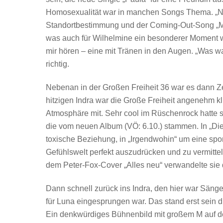
Homosexualität war in manchen Songs Thema. „Ni
Standortbestimmung und der Coming-Out-Song „Me
was auch für Wilhelmine ein besonderer Moment w
mir hören – eine mit Tränen in den Augen. „Was wa
richtig.
Nebenan in der Großen Freiheit 36 war es dann Ze
hitzigen Indra war die Große Freiheit angenehm kl
Atmosphäre mit. Sehr cool im Rüschenrock hatte s
die vom neuen Album (VÖ: 6.10.) stammen. In „Die 
toxische Beziehung, in „Irgendwohin“ um eine spo
Gefühlswelt perfekt auszudrücken und zu vermitt
dem Peter-Fox-Cover „Alles neu“ verwandelte sie
Dann schnell zurück ins Indra, den hier war Säng
für Luna eingesprungen war. Das stand erst sein d
Ein denkwürdiges Bühnenbild mit großem M auf de