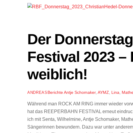
Der Donnersta
Festival 2023 –
weiblich!
Berichte
Antje Schomaker
,
AYMZ
,
Lina
,
Math
ANDREAS
Während man ROCK AM RING immer wieder vorwirft,
hat das REEPERBAHN FESTIVAL erneut eindrucksv
ich mit Senta, Wilhelmine, Antje Schomaker, Math
Sängerinnen bewundern. Dazu war unter anderem