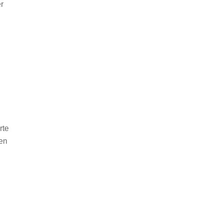
r
n
rte
ben