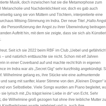
ntierte Musik, doch inzwischen hat sie die Metamorphose zum
viel Melancholie und Nachdenklichkeit vor, doch es gab auch
elseitig sang sie von Müttern und Töchtern, interpretierte eine
rchaus Mitsing-Stimmung im Indra. Der neue Titel „Hallo Angst
e die Personifizierung der Angst zu ihrer Überwindung beitragen
nden Auftritt hin, mit dem sie zeigte, dass sie sich als Künstler
.
reut. Seit ich sie 2022 beim RBF im Club „Uebel und gefährlich
– und natürlich enttäuschte sie nicht. Schon mit elf Jahren
erin in einer Coverband auf und machte recht früh in eigenen
 im Indra war als „Secret Gig“ sehr kurzfristig angekündigt. S
f. Wilhelmine gelang es, ihre Stücke wie eine aufmunternde
und sang mit sanfter, klarer Stimme von den „Kleinen Dingen“ 
und von Selbstliebe. Viele Songs wurden am Piano begleitet, w
sie lyrisch mit „Du trägst keine Liebe in dir“ von Echt. Sehr
 die Wilhelmine groß gezogen hat ohne ihre leibliche Mutter z
s Kindheitstagen wurde zelebriert und ja, auch ihre