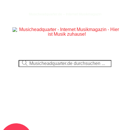
Musicheadquarter.de – Internet Musikmagazin
Ausblick
CDs
DVDs
Berichte
Fotos