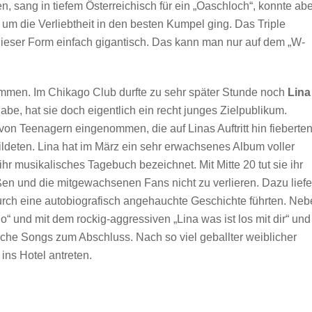
, sang in tiefem Österreichisch für ein „Oaschloch“, konnte abe
um die Verliebtheit in den besten Kumpel ging. Das Triple
ieser Form einfach gigantisch. Das kann man nur auf dem „W-
immen. Im Chikago Club durfte zu sehr später Stunde noch
Lina
abe, hat sie doch eigentlich ein recht junges Zielpublikum.
on Teenagern eingenommen, die auf Linas Auftritt hin fieberte
bildeten. Lina hat im März ein sehr erwachsenes Album voller
hr musikalisches Tagebuch bezeichnet. Mit Mitte 20 tut sie ihr
ßen und die mitgewachsenen Fans nicht zu verlieren. Dazu liefe
durch eine autobiografisch angehauchte Geschichte führten. Ne
 und mit dem rockig-aggressiven „Lina was ist los mit dir“ und
che Songs zum Abschluss. Nach so viel geballter weiblicher
ins Hotel antreten.