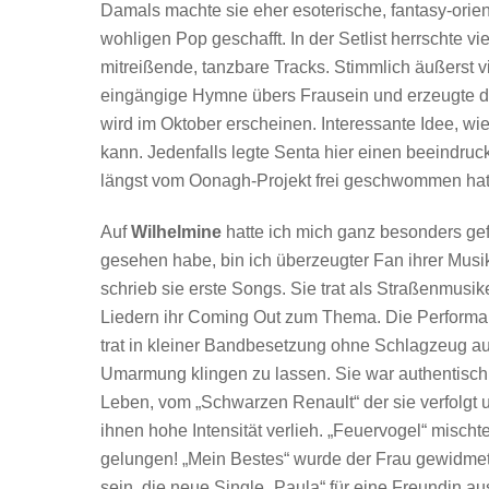
Damals machte sie eher esoterische, fantasy-orie
wohligen Pop geschafft. In der Setlist herrschte 
mitreißende, tanzbare Tracks. Stimmlich äußerst vi
eingängige Hymne übers Frausein und erzeugte du
wird im Oktober erscheinen. Interessante Idee, wi
kann. Jedenfalls legte Senta hier einen beeindrucke
längst vom Oonagh-Projekt frei geschwommen hat
Auf
Wilhelmine
hatte ich mich ganz besonders gef
gesehen habe, bin ich überzeugter Fan ihrer Musik 
schrieb sie erste Songs. Sie trat als Straßenmusik
Liedern ihr Coming Out zum Thema. Die Performance
trat in kleiner Bandbesetzung ohne Schlagzeug au
Umarmung klingen zu lassen. Sie war authentisch 
Leben, vom „Schwarzen Renault“ der sie verfolgt 
ihnen hohe Intensität verlieh. „Feuervogel“ mischte 
gelungen! „Mein Bestes“ wurde der Frau gewidmet,
sein, die neue Single „Paula“ für eine Freundin au