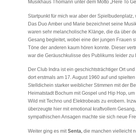
Musikhaus Thomann unter dem Motto „Here To Get 
Startpunkt für mich war aber der Spielbudenplatz
Das Duo Amber und Marie bezeichnet seine Musik 
waren sehr melancholische Klänge, die da über den
Gesang begleitet, wobei eine der jungen Frauen s
Töne der anderen kaum hören konnte. Dieser vertr
war die Geräuschkulisse des Publikums leider zu l
Der Club Indra ist ein geschichtsträchtiger Ort und 
dort erstmals am 17. August 1960 auf und spielten
Stelldichein starker weiblicher Stimmen mit der B
Heimatstadt Bochum mit Gospel und Hip Hop, um d
Wild mit Techno und Elektrobeats zu erobern. In
überzeugte hier mit emotional kraftvollem Gesang
sympathischen Ansagen machte sie sich neue Fre
Weiter ging es mit
Senta,
die manchen vielleicht 