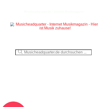
Musicheadquarter.de – Internet Musikmagazin
Ausblick
CDs
DVDs
Berichte
Fotos