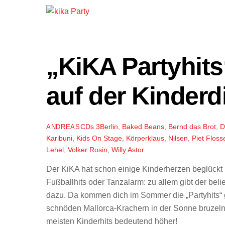
„KiKA Partyhits
auf der Kinderd
CDs
3Berlin
,
Baked Beans
,
Bernd das Brot
,
D
ANDREAS
Karibuni
,
Kids On Stage
,
Körperklaus
,
Nilsen
,
Piet Floss
Lehel
,
Volker Rosin
,
Willy Astor
Der KiKA hat schon einige Kinderherzen beglückt 
Fußballhits oder Tanzalarm: zu allem gibt der bel
dazu. Da kommen dich im Sommer die „Partyhits“ 
schnöden Mallorca-Krachern in der Sonne bruzeln
meisten Kinderhits bedeutend höher!