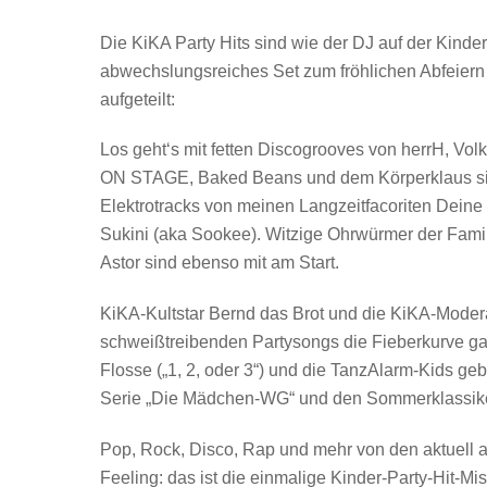
Die KiKA Party Hits sind wie der DJ auf der Kinde
abwechslungsreiches Set zum fröhlichen Abfeiern 
aufgeteilt:
Los geht‘s mit fetten Discogrooves von herrH, V
ON STAGE, Baked Beans und dem Körperklaus sin
Elektrotracks von meinen Langzeitfacoriten Dein
Sukini (aka Sookee). Witzige Ohrwürmer der Famil
Astor sind ebenso mit am Start.
KiKA-Kultstar Bernd das Brot und die KiKA-Moderat
schweißtreibenden Partysongs die Fieberkurve ga
Flosse („1, 2, oder 3“) und die TanzAlarm-Kids geb
Serie „Die Mädchen-WG“ und den Sommerklassike
Pop, Rock, Disco, Rap und mehr von den aktuell 
Feeling: das ist die einmalige Kinder-Party-Hit-M