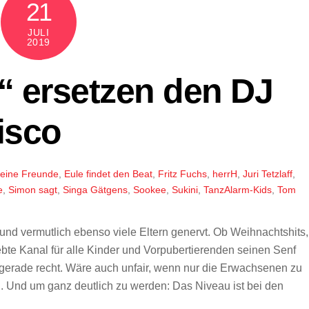
21
JULI
2019
“ ersetzen den DJ
isco
eine Freunde
,
Eule findet den Beat
,
Fritz Fuchs
,
herrH
,
Juri Tetzlaff
,
e
,
Simon sagt
,
Singa Gätgens
,
Sookee
,
Sukini
,
TanzAlarm-Kids
,
Tom
und vermutlich ebenso viele Eltern genervt. Ob Weihnachtshits,
iebte Kanal für alle Kinder und Vorpubertierenden seinen Senf
gerade recht. Wäre auch unfair, wenn nur die Erwachsenen zu
. Und um ganz deutlich zu werden: Das Niveau ist bei den