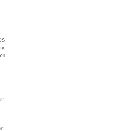
IDS
und
ion
er
er