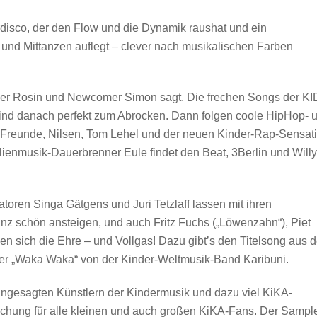
rdisco, der den Flow und die Dynamik raushat und ein
und Mittanzen auflegt – clever nach musikalischen Farben
olker Rosin und Newcomer Simon sagt. Die frechen Songs der K
d danach perfekt zum Abrocken. Dann folgen coole HipHop- 
e Freunde, Nilsen, Tom Lehel und der neuen Kinder-Rap-Sensat
ienmusik-Dauerbrenner Eule findet den Beat, 3Berlin und Willy
oren Singa Gätgens und Juri Tetzlaff lassen mit ihren
nz schön ansteigen, und auch Fritz Fuchs („Löwenzahn“), Piet
en sich die Ehre – und Vollgas! Dazu gibt’s den Titelsong aus d
r „Waka Waka“ von der Kinder-Weltmusik-Band Karibuni.
angesagten Künstlern der Kindermusik und dazu viel KiKA-
ischung für alle kleinen und auch großen KiKA-Fans. Der Sampl