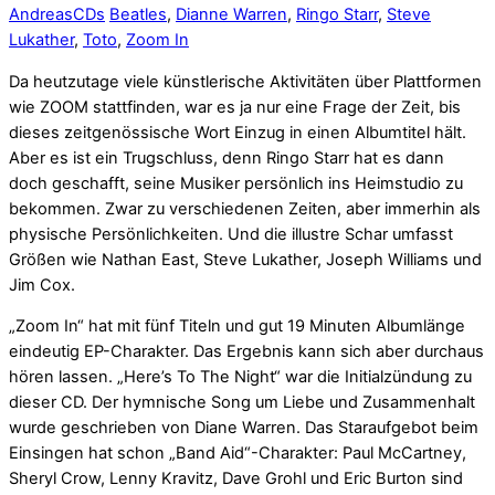
Andreas
CDs
Beatles
,
Dianne Warren
,
Ringo Starr
,
Steve
Lukather
,
Toto
,
Zoom In
Da heutzutage viele künstlerische Aktivitäten über Plattformen
wie ZOOM stattfinden, war es ja nur eine Frage der Zeit, bis
dieses zeitgenössische Wort Einzug in einen Albumtitel hält.
Aber es ist ein Trugschluss, denn Ringo Starr hat es dann
doch geschafft, seine Musiker persönlich ins Heimstudio zu
bekommen. Zwar zu verschiedenen Zeiten, aber immerhin als
physische Persönlichkeiten. Und die illustre Schar umfasst
Größen wie Nathan East, Steve Lukather, Joseph Williams und
Jim Cox.
„Zoom In“ hat mit fünf Titeln und gut 19 Minuten Albumlänge
eindeutig EP-Charakter. Das Ergebnis kann sich aber durchaus
hören lassen. „Here’s To The Night“ war die Initialzündung zu
dieser CD. Der hymnische Song um Liebe und Zusammenhalt
wurde geschrieben von Diane Warren. Das Staraufgebot beim
Einsingen hat schon „Band Aid“-Charakter: Paul McCartney,
Sheryl Crow, Lenny Kravitz, Dave Grohl und Eric Burton sind