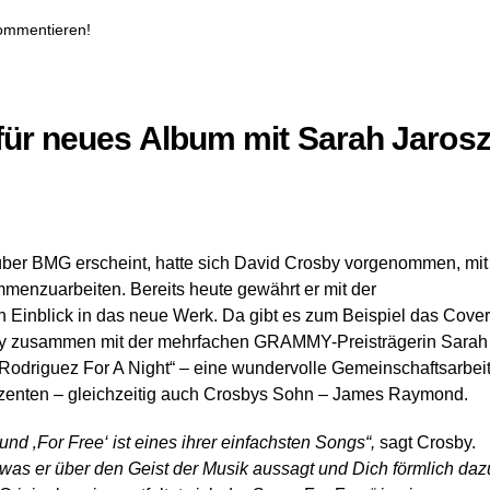
kommentieren!
 für neues Album mit Sarah Jaros
 über BMG erscheint, hatte sich David Crosby vorgenommen, mit
mmenzuarbeiten. Bereits heute gewährt er mit der
en Einblick in das neue Werk. Da gibt es zum Beispiel das Cover
osby zusammen mit der mehrfachen GRAMMY-Preisträgerin Sarah
Rodriguez For A Night“ – eine wundervolle Gemeinschaftsarbei
enten – gleichzeitig auch Crosbys Sohn – James Raymond.
 und ‚For Free‘ ist eines ihrer einfachsten Songs“,
sagt Crosby.
e, was er über den Geist der Musik aussagt und Dich förmlich daz