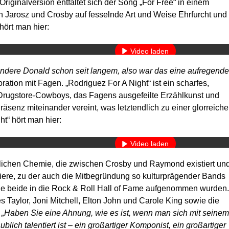
Originalversion entfaltet sich der Song „For Free“ in einem
 Jarosz und Crosby auf fesselnde Art und Weise Ehrfurcht und
Mit dem Laden des Videos akzeptieren Sie die Datenschutzerkläru
hört man hier:
Mehr erfahren
Video laden
undere Donald schon seit langem, also war das eine aufregende
YouTube immer entsperren
ration mit Fagen. „Rodriguez For A Night“ ist ein scharfes,
d Drugstore-Cowboys, das Fagens ausgefeilte Erzählkunst und
senz miteinander vereint, was letztendlich zu einer glorreich
Mit dem Laden des Videos akzeptieren Sie die Datenschutzerkläru
ht“ hört man hier:
Mehr erfahren
Video laden
nlichen Chemie, die zwischen Crosby und Raymond existiert un
YouTube immer entsperren
riere, zu der auch die Mitbegründung so kulturprägender Bands
die beide in die Rock & Roll Hall of Fame aufgenommen wurden.
Taylor, Joni Mitchell, Elton John und Carole King sowie die
.
„Haben Sie eine Ahnung, wie es ist, wenn man sich mit seinem
ublich talentiert ist – ein großartiger Komponist, ein großartiger