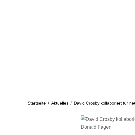
Skip
to
content
Startseite
Aktuelles
Startseite
/
Aktuelles
/
David Crosby kollaboriert für 