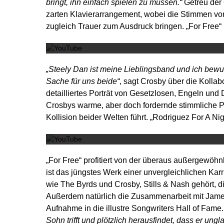
bringt, ihn einfach spielen zu müssen.“
Getreu der 
zarten Klavierarrangement, wobei die Stimmen von
zugleich Trauer zum Ausdruck bringen. „For Free“ 
„Steely Dan ist meine Lieblingsband und ich bew
Sache für uns beide“
, sagt Crosby über die Kollabo
detailliertes Porträt von Gesetzlosen, Engeln un
Crosbys warme, aber doch fordernde stimmliche Prä
Kollision beider Welten führt. „Rodriguez For A Nig
„For Free“ profitiert von der überaus außergewöh
ist das jüngstes Werk einer unvergleichlichen Kar
wie The Byrds und Crosby, Stills & Nash gehört, 
Außerdem natürlich die Zusammenarbeit mit James 
Aufnahme in die illustre Songwriters Hall of Fame
Sohn trifft und plötzlich herausfindet, dass er ungla