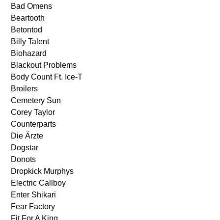
Bad Omens
Beartooth
Betontod
Billy Talent
Biohazard
Blackout Problems
Body Count Ft. Ice-T
Broilers
Cemetery Sun
Corey Taylor
Counterparts
Die Ärzte
Dogstar
Donots
Dropkick Murphys
Electric Callboy
Enter Shikari
Fear Factory
Fit For A King