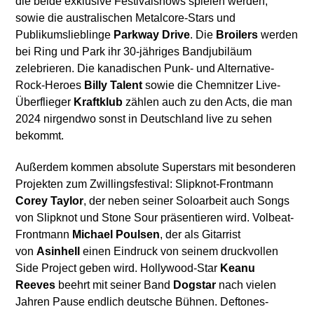
die beide exklusive Festivalshows spielen werden,
sowie die australischen Metalcore-Stars und
Publikumslieblinge
Parkway Drive
. Die
Broilers
werden
bei Ring und Park ihr 30-jähriges Bandjubiläum
zelebrieren.
Die kanadischen Punk- und Alternative-
Rock-Heroes
Billy Talent
sowie die Chemnitzer Live-
Überflieger
Kraftklub
zählen auch zu den Acts, die man
2024 nirgendwo sonst in Deutschland live zu sehen
bekommt.
Außerdem kommen absolute Superstars mit besonderen
Projekten zum Zwillingsfestival: Slipknot-Frontmann
Corey Taylor
, der neben seiner Soloarbeit auch Songs
von Slipknot und Stone Sour präsentieren wird. Volbeat-
Frontmann
Michael Poulsen
, der als Gitarrist
von
Asinhell
einen Eindruck von seinem druckvollen
Side Project geben wird. Hollywood-Star
Keanu
Reeves
beehrt mit seiner Band
Dogstar
nach vielen
Jahren Pause endlich deutsche Bühnen. Deftones-