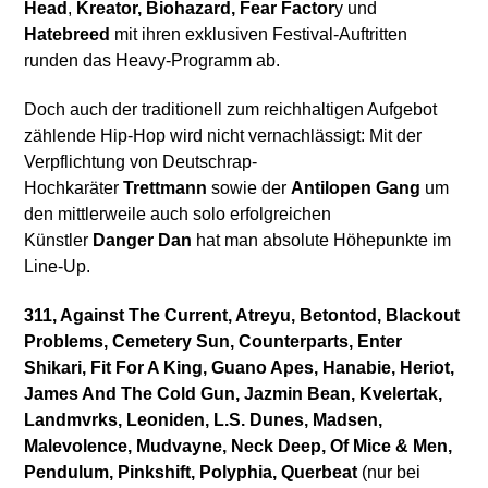
Head
,
Kreator, Biohazard,
Fear Factor
y und
Hatebreed
mit ihren exklusiven Festival-Auftritten
runden das Heavy-Programm ab.
Doch auch der traditionell zum reichhaltigen Aufgebot
zählende Hip-Hop wird nicht vernachlässigt: Mit der
Verpflichtung von Deutschrap-
Hochkaräter
Trettmann
sowie der
Antilopen Gang
um
den mittlerweile auch solo erfolgreichen
Künstler
Danger Dan
hat man absolute Höhepunkte im
Line-Up.
311, Against The Current, Atreyu, Betontod, Blackout
Problems, Cemetery Sun, Counterparts, Enter
Shikari, Fit For A King, Guano Apes, Hanabie, Heriot,
James And The Cold Gun, Jazmin Bean, Kvelertak,
Landmvrks, Leoniden, L.S. Dunes, Madsen,
Malevolence, Mudvayne, Neck Deep, Of Mice & Men,
Pendulum, Pinkshift, Polyphia, Querbeat
(nur bei