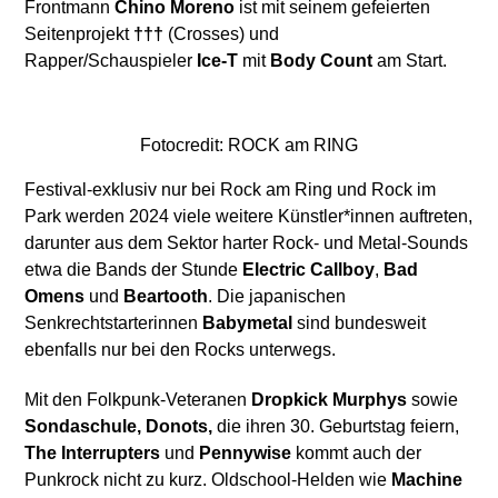
Frontmann
Chino Moreno
ist mit seinem gefeierten
Seitenprojekt
†††
(Crosses) und
Rapper/Schauspieler
Ice-T
mit
Body Count
am Start.
Fotocredit: ROCK am RING
Festival-exklusiv nur bei Rock am Ring und Rock im
Park werden 2024 viele weitere Künstler*innen auftreten,
darunter aus dem Sektor harter Rock- und Metal-Sounds
etwa die Bands der Stunde
Electric Callboy
,
Bad
Omens
und
Beartooth
. Die japanischen
Senkrechtstarterinnen
Babymetal
sind bundesweit
ebenfalls nur bei den Rocks unterwegs.
Mit den Folkpunk-Veteranen
Dropkick Murphys
sowie
Sondaschule, Donots,
die ihren 30. Geburtstag feiern,
The Interrupters
und
Pennywise
kommt auch der
Punkrock nicht zu kurz. Oldschool-Helden wie
Machine