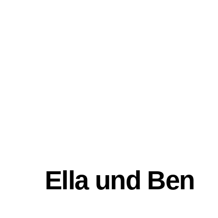
Skip
to
content
Startseite
Aktuelles
Ella und Ben