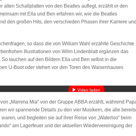
alten Schallplatten von den Beatles auflegt, erzählt er den
meinsam mit Ella und Ben erfahren wir, wie die Beatles
und den großen Hits, den verschieden Phasen ihrer Karriere un
chenfragen, so dass die von William Wahl erzählte Geschichte
rbenfrohen Illustrationen von Wilm Lindenblatt ergänzen das
So tauchen auf den Bildern Ella und Ben selbst in die
elben U-Boot oder stehen vor den Toren des Waisenhauses
Mit dem Laden des Videos akzeptieren Sie die Datenschutzerkläru
Mehr erfahren
Video laden
n von „Mamma Mia“ von der Gruppe ABBA erzählt, während Pap
YouTube immer entsperren
en wir spannende Details zu den vier Musikern, die alle bereits
h waren, und begleiten sie auf ihrer Reise von „Waterloo“ beim
rnando“ am Lagerfeuer und der aktuellen Wiedervereinigung der