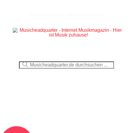
Musicheadquarter.de – Internet Musikmagazin
Ausblick
CDs
DVDs
Berichte
Fotos