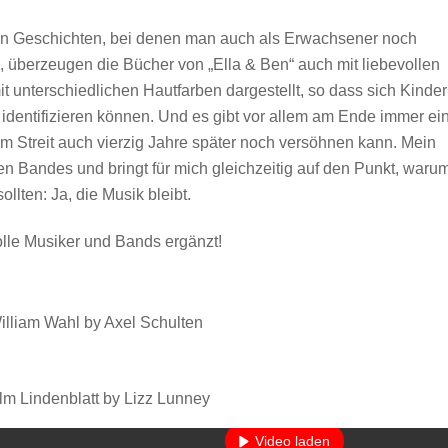
ten Geschichten, bei denen man auch als Erwachsener noch
, überzeugen die Bücher von „Ella & Ben“ auch mit liebevollen
t unterschiedlichen Hautfarben dargestellt, so dass sich Kinder
 identifizieren können. Und es gibt vor allem am Ende immer ei
em Streit auch vierzig Jahre später noch versöhnen kann. Mein
en Bandes und bringt für mich gleichzeitig auf den Punkt, waru
llten: Ja, die Musik bleibt.
tolle Musiker und Bands ergänzt!
William Wahl by Axel Schulten
Mit dem Laden des Videos akzeptieren Sie die Datenschutzerkläru
ilm Lindenblatt by Lizz Lunney
Mehr erfahren
Video laden