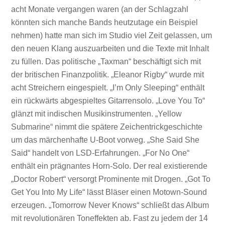
acht Monate vergangen waren (an der Schlagzahl
könnten sich manche Bands heutzutage ein Beispiel
nehmen) hatte man sich im Studio viel Zeit gelassen, um
den neuen Klang auszuarbeiten und die Texte mit Inhalt
zu füllen. Das politische „Taxman“ beschäftigt sich mit
der britischen Finanzpolitik. „Eleanor Rigby“ wurde mit
acht Streichern eingespielt. „I’m Only Sleeping“ enthält
ein rückwärts abgespieltes Gitarrensolo. „Love You To“
glänzt mit indischen Musikinstrumenten. „Yellow
Submarine“ nimmt die spätere Zeichentrickgeschichte
um das märchenhafte U-Boot vorweg. „She Said She
Said“ handelt von LSD-Erfahrungen. „For No One“
enthält ein prägnantes Horn-Solo. Der real existierende
„Doctor Robert“ versorgt Prominente mit Drogen. „Got To
Get You Into My Life“ lässt Bläser einen Motown-Sound
erzeugen. „Tomorrow Never Knows“ schließt das Album
mit revolutionären Toneffekten ab. Fast zu jedem der 14