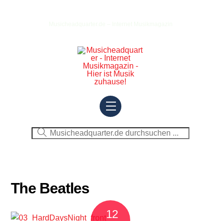
Skip
to
Musicheadquarter.de – Internet Musikmagazin
content
Menu
The Beatles
12