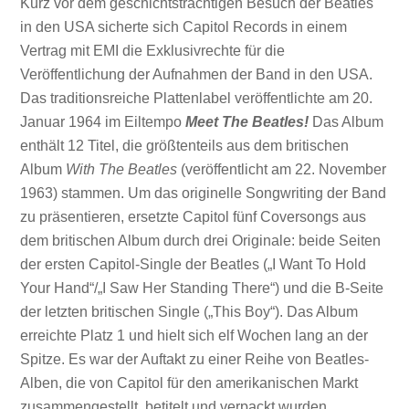
Kurz vor dem geschichtsträchtigen Besuch der Beatles
in den USA sicherte sich Capitol Records in einem
Vertrag mit EMI die Exklusivrechte für die
Veröffentlichung der Aufnahmen der Band in den USA.
Das traditionsreiche Plattenlabel veröffentlichte am 20.
Januar 1964 im Eiltempo
Meet The Beatles!
Das Album
enthält 12 Titel, die größtenteils aus dem britischen
Album
With The Beatles
(veröffentlicht am 22. November
1963) stammen. Um das originelle Songwriting der Band
zu präsentieren, ersetzte Capitol fünf Coversongs aus
dem britischen Album durch drei Originale: beide Seiten
der ersten Capitol-Single der Beatles („I Want To Hold
Your Hand“/„I Saw Her Standing There“) und die B-Seite
der letzten britischen Single („This Boy“). Das Album
erreichte Platz 1 und hielt sich elf Wochen lang an der
Spitze. Es war der Auftakt zu einer Reihe von Beatles-
Alben, die von Capitol für den amerikanischen Markt
zusammengestellt, betitelt und verpackt wurden.