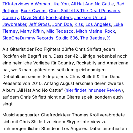
TK
Interviews
A Woman Like You
,
All Hat And No Cattle
,
Bad
Religion
,
Buck Owens
,
Chris Shiflett & The Dead Peasants
,
Country
,
Dave Grohl
,
Foo Fighters
,
Jackson United
,
Jawbreaker
,
Jeff Gross
,
John Doe
,
Kiss
,
Los Angeles
,
Luke
Tierney
,
Marty Rifkin
,
Milo Tedesco
,
Mitch Marine
,
Rock
,
SideOneDummy Records
,
Studio 606
,
The Beatles
,
X
Als Gitarrist der Foo Fighters dürfte Chris Shiflett jedem
Rockfan ein Begriff sein. Dass der 42-Jährige nebenbei noch
eine heimliche Vorliebe für Country, Rockabilly und Americana
hat, weiß man spätestens seit dem gleichnamigen
Debütalbum seines Sideprojects Chris Shiflett & The Dead
Peasants von 2010. Anfang August erschien deren zweites
Album „All Hat And No Cattle“ (
hier findet ihr unser Review
),
auf dem Chris Shiflett nicht nur Gitarre spielt, sondern auch
singt.
Musicheadquarter-Chefredakteur Thomas Kröll verabredete
sich mit Chris Shiflett zu einem Skype-Interview zu
frühmorgendlicher Stunde in Los Angeles. Dabei unterhielten