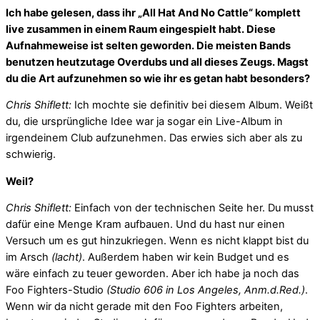
Ich habe gelesen, dass ihr „All Hat And No Cattle“ komplett
live zusammen in einem Raum eingespielt habt. Diese
Aufnahmeweise ist selten geworden. Die meisten Bands
benutzen heutzutage Overdubs und all dieses Zeugs. Magst
du die Art aufzunehmen so wie ihr es getan habt besonders?
Chris Shiflett:
Ich mochte sie definitiv bei diesem Album. Weißt
du, die ursprüngliche Idee war ja sogar ein Live-Album in
irgendeinem Club aufzunehmen. Das erwies sich aber als zu
schwierig.
Weil?
Chris Shiflett:
Einfach von der technischen Seite her. Du musst
dafür eine Menge Kram aufbauen. Und du hast nur einen
Versuch um es gut hinzukriegen. Wenn es nicht klappt bist du
im Arsch
(lacht)
. Außerdem haben wir kein Budget und es
wäre einfach zu teuer geworden. Aber ich habe ja noch das
Foo Fighters-Studio
(Studio 606 in Los Angeles, Anm.d.Red.)
.
Wenn wir da nicht gerade mit den Foo Fighters arbeiten,