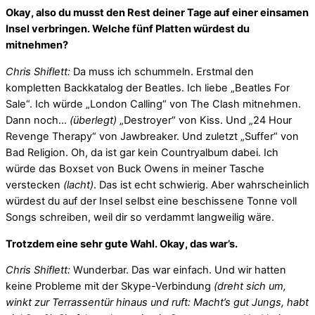
Okay, also du musst den Rest deiner Tage auf einer einsamen
Insel verbringen. Welche fünf Platten würdest du
mitnehmen?
Chris Shiflett:
Da muss ich schummeln. Erstmal den
kompletten Backkatalog der Beatles. Ich liebe „Beatles For
Sale“. Ich würde „London Calling“ von The Clash mitnehmen.
Dann noch…
(überlegt)
„Destroyer“ von Kiss. Und „24 Hour
Revenge Therapy“ von Jawbreaker. Und zuletzt „Suffer“ von
Bad Religion. Oh, da ist gar kein Countryalbum dabei. Ich
würde das Boxset von Buck Owens in meiner Tasche
verstecken
(lacht)
. Das ist echt schwierig. Aber wahrscheinlich
würdest du auf der Insel selbst eine beschissene Tonne voll
Songs schreiben, weil dir so verdammt langweilig wäre.
Trotzdem eine sehr gute Wahl. Okay, das war’s.
Chris Shiflett:
Wunderbar. Das war einfach. Und wir hatten
keine Probleme mit der Skype-Verbindung
(dreht sich um,
winkt zur Terrassentür hinaus und ruft: Macht’s gut Jungs, habt