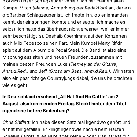
plötzlich unser Schlagzeuger verließ. Ich rief meinen alten
Kumpel Mitch
(Marine, Anmerkung der Redaktion)
an, der ein
großartiger Schlagzeuger ist. Ich fragte ihn, ob er jemanden
kennt, der einspringen könnte und er sagte: Ich mache es
selbst. Ich hatte das überhaupt nicht erwartet, weil er immer
sehr beschäftigt ist. Deshalb übernimmt auf den Konzerten
auch Milo Tedesco seinen Part. Mein Kumpel Marty Rifkin
spielt auf dem Album die Pedal Steel. Die Band ist also eine
Mischung aus alten und neuen Freunden, zusammen mit
meinen besten Freunden Luke
(Tierney an der Gitarre,
Anm.d.Red.)
und Jeff
(Gross am Bass, Anm.d.Red.)
. Wir hatten
also ein paar richtige Countryjungs dabei, die uns beibrachten
wie es geht.
In Deutschland erscheint „All Hat And No Cattle“ am 2.
August, also kommenden Freitag. Steckt hinter dem Titel
irgendeine tiefere Bedeutung?
Chris Shiflett:
Ich habe diesen Satz mal irgendwo gehört und
er hat mir gefallen. Er klingt irgendwie nach einem Haufen
Scheiße
(lacht)
. Alles Hüte aber keine Rinder. Das ist was für