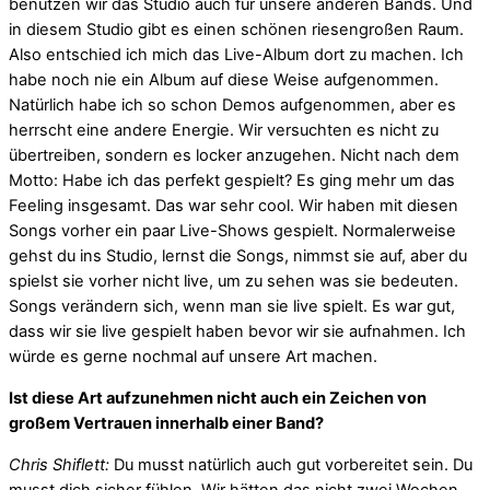
benutzen wir das Studio auch für unsere anderen Bands. Und
in diesem Studio gibt es einen schönen riesengroßen Raum.
Also entschied ich mich das Live-Album dort zu machen. Ich
habe noch nie ein Album auf diese Weise aufgenommen.
Natürlich habe ich so schon Demos aufgenommen, aber es
herrscht eine andere Energie. Wir versuchten es nicht zu
übertreiben, sondern es locker anzugehen. Nicht nach dem
Motto: Habe ich das perfekt gespielt? Es ging mehr um das
Feeling insgesamt. Das war sehr cool. Wir haben mit diesen
Songs vorher ein paar Live-Shows gespielt. Normalerweise
gehst du ins Studio, lernst die Songs, nimmst sie auf, aber du
spielst sie vorher nicht live, um zu sehen was sie bedeuten.
Songs verändern sich, wenn man sie live spielt. Es war gut,
dass wir sie live gespielt haben bevor wir sie aufnahmen. Ich
würde es gerne nochmal auf unsere Art machen.
Ist diese Art aufzunehmen nicht auch ein Zeichen von
großem Vertrauen innerhalb einer Band?
Chris Shiflett:
Du musst natürlich auch gut vorbereitet sein. Du
musst dich sicher fühlen. Wir hätten das nicht zwei Wochen