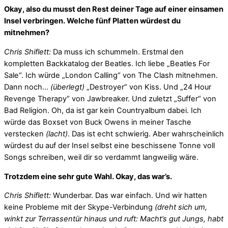
Okay, also du musst den Rest deiner Tage auf einer einsamen
Insel verbringen. Welche fünf Platten würdest du
mitnehmen?
Chris Shiflett:
Da muss ich schummeln. Erstmal den
kompletten Backkatalog der Beatles. Ich liebe „Beatles For
Sale“. Ich würde „London Calling“ von The Clash mitnehmen.
Dann noch…
(überlegt)
„Destroyer“ von Kiss. Und „24 Hour
Revenge Therapy“ von Jawbreaker. Und zuletzt „Suffer“ von
Bad Religion. Oh, da ist gar kein Countryalbum dabei. Ich
würde das Boxset von Buck Owens in meiner Tasche
verstecken
(lacht)
. Das ist echt schwierig. Aber wahrscheinlich
würdest du auf der Insel selbst eine beschissene Tonne voll
Songs schreiben, weil dir so verdammt langweilig wäre.
Trotzdem eine sehr gute Wahl. Okay, das war’s.
Chris Shiflett:
Wunderbar. Das war einfach. Und wir hatten
keine Probleme mit der Skype-Verbindung
(dreht sich um,
winkt zur Terrassentür hinaus und ruft: Macht’s gut Jungs, habt