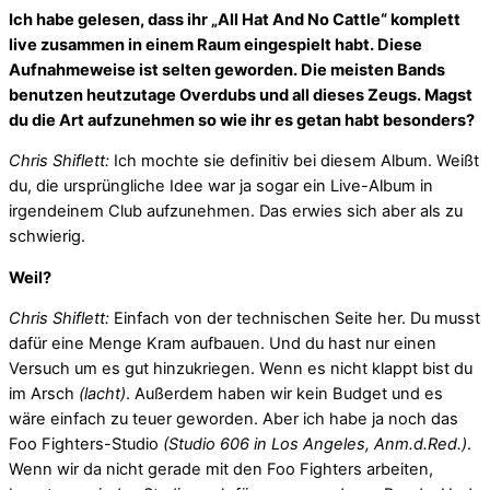
Ich habe gelesen, dass ihr „All Hat And No Cattle“ komplett
live zusammen in einem Raum eingespielt habt. Diese
Aufnahmeweise ist selten geworden. Die meisten Bands
benutzen heutzutage Overdubs und all dieses Zeugs. Magst
du die Art aufzunehmen so wie ihr es getan habt besonders?
Chris Shiflett:
Ich mochte sie definitiv bei diesem Album. Weißt
du, die ursprüngliche Idee war ja sogar ein Live-Album in
irgendeinem Club aufzunehmen. Das erwies sich aber als zu
schwierig.
Weil?
Chris Shiflett:
Einfach von der technischen Seite her. Du musst
dafür eine Menge Kram aufbauen. Und du hast nur einen
Versuch um es gut hinzukriegen. Wenn es nicht klappt bist du
im Arsch
(lacht)
. Außerdem haben wir kein Budget und es
wäre einfach zu teuer geworden. Aber ich habe ja noch das
Foo Fighters-Studio
(Studio 606 in Los Angeles, Anm.d.Red.)
.
Wenn wir da nicht gerade mit den Foo Fighters arbeiten,