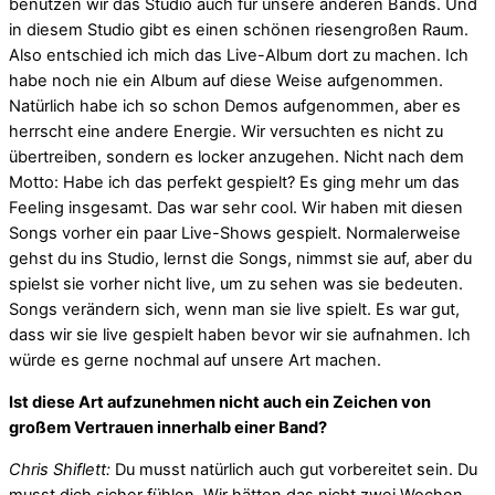
benutzen wir das Studio auch für unsere anderen Bands. Und
in diesem Studio gibt es einen schönen riesengroßen Raum.
Also entschied ich mich das Live-Album dort zu machen. Ich
habe noch nie ein Album auf diese Weise aufgenommen.
Natürlich habe ich so schon Demos aufgenommen, aber es
herrscht eine andere Energie. Wir versuchten es nicht zu
übertreiben, sondern es locker anzugehen. Nicht nach dem
Motto: Habe ich das perfekt gespielt? Es ging mehr um das
Feeling insgesamt. Das war sehr cool. Wir haben mit diesen
Songs vorher ein paar Live-Shows gespielt. Normalerweise
gehst du ins Studio, lernst die Songs, nimmst sie auf, aber du
spielst sie vorher nicht live, um zu sehen was sie bedeuten.
Songs verändern sich, wenn man sie live spielt. Es war gut,
dass wir sie live gespielt haben bevor wir sie aufnahmen. Ich
würde es gerne nochmal auf unsere Art machen.
Ist diese Art aufzunehmen nicht auch ein Zeichen von
großem Vertrauen innerhalb einer Band?
Chris Shiflett:
Du musst natürlich auch gut vorbereitet sein. Du
musst dich sicher fühlen. Wir hätten das nicht zwei Wochen