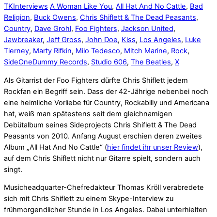
TK
Interviews
A Woman Like You
,
All Hat And No Cattle
,
Bad
Religion
,
Buck Owens
,
Chris Shiflett & The Dead Peasants
,
Country
,
Dave Grohl
,
Foo Fighters
,
Jackson United
,
Jawbreaker
,
Jeff Gross
,
John Doe
,
Kiss
,
Los Angeles
,
Luke
Tierney
,
Marty Rifkin
,
Milo Tedesco
,
Mitch Marine
,
Rock
,
SideOneDummy Records
,
Studio 606
,
The Beatles
,
X
Als Gitarrist der Foo Fighters dürfte Chris Shiflett jedem
Rockfan ein Begriff sein. Dass der 42-Jährige nebenbei noch
eine heimliche Vorliebe für Country, Rockabilly und Americana
hat, weiß man spätestens seit dem gleichnamigen
Debütalbum seines Sideprojects Chris Shiflett & The Dead
Peasants von 2010. Anfang August erschien deren zweites
Album „All Hat And No Cattle“ (
hier findet ihr unser Review
),
auf dem Chris Shiflett nicht nur Gitarre spielt, sondern auch
singt.
Musicheadquarter-Chefredakteur Thomas Kröll verabredete
sich mit Chris Shiflett zu einem Skype-Interview zu
frühmorgendlicher Stunde in Los Angeles. Dabei unterhielten