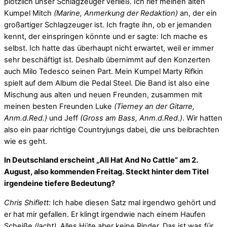
plötzlich unser Schlagzeuger verließ. Ich rief meinen alten
Kumpel Mitch
(Marine, Anmerkung der Redaktion)
an, der ein
großartiger Schlagzeuger ist. Ich fragte ihn, ob er jemanden
kennt, der einspringen könnte und er sagte: Ich mache es
selbst. Ich hatte das überhaupt nicht erwartet, weil er immer
sehr beschäftigt ist. Deshalb übernimmt auf den Konzerten
auch Milo Tedesco seinen Part. Mein Kumpel Marty Rifkin
spielt auf dem Album die Pedal Steel. Die Band ist also eine
Mischung aus alten und neuen Freunden, zusammen mit
meinen besten Freunden Luke
(Tierney an der Gitarre,
Anm.d.Red.)
und Jeff
(Gross am Bass, Anm.d.Red.)
. Wir hatten
also ein paar richtige Countryjungs dabei, die uns beibrachten
wie es geht.
In Deutschland erscheint „All Hat And No Cattle“ am 2.
August, also kommenden Freitag. Steckt hinter dem Titel
irgendeine tiefere Bedeutung?
Chris Shiflett:
Ich habe diesen Satz mal irgendwo gehört und
er hat mir gefallen. Er klingt irgendwie nach einem Haufen
Scheiße
(lacht)
. Alles Hüte aber keine Rinder. Das ist was für