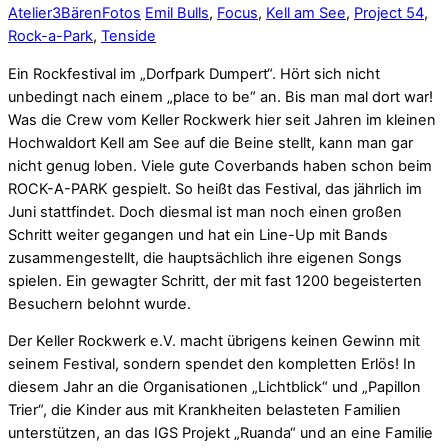
Atelier3Bären
Fotos
Emil Bulls
,
Focus
,
Kell am See
,
Project 54
,
Rock-a-Park
,
Tenside
Ein Rockfestival im „Dorfpark Dumpert“. Hört sich nicht
unbedingt nach einem „place to be“ an. Bis man mal dort war!
Was die Crew vom Keller Rockwerk hier seit Jahren im kleinen
Hochwaldort Kell am See auf die Beine stellt, kann man gar
nicht genug loben. Viele gute Coverbands haben schon beim
ROCK-A-PARK gespielt. So heißt das Festival, das jährlich im
Juni stattfindet. Doch diesmal ist man noch einen großen
Schritt weiter gegangen und hat ein Line-Up mit Bands
zusammengestellt, die hauptsächlich ihre eigenen Songs
spielen. Ein gewagter Schritt, der mit fast 1200 begeisterten
Besuchern belohnt wurde.
Der Keller Rockwerk e.V. macht übrigens keinen Gewinn mit
seinem Festival, sondern spendet den kompletten Erlös! In
diesem Jahr an die Organisationen „Lichtblick“ und „Papillon
Trier“, die Kinder aus mit Krankheiten belasteten Familien
unterstützen, an das IGS Projekt „Ruanda“ und an eine Familie