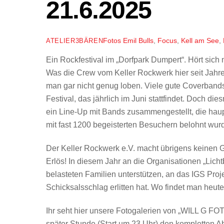
21.6.2025
Fotos
Emil Bulls
,
Focus
,
Kell am See
,
ATELIER3BÄREN
Ein Rockfestival im „Dorfpark Dumpert“. Hört sich 
Was die Crew vom Keller Rockwerk hier seit Jahre
man gar nicht genug loben. Viele gute Coverban
Festival, das jährlich im Juni stattfindet. Doch d
ein Line-Up mit Bands zusammengestellt, die haupt
mit fast 1200 begeisterten Besuchern belohnt wur
Der Keller Rockwerk e.V. macht übrigens keinen 
Erlös! In diesem Jahr an die Organisationen „Lichtb
belasteten Familien unterstützen, an das IGS Pro
Schicksalsschlag erlitten hat. Wo findet man heute
Ihr seht hier unsere Fotogalerien von „WILL G FOT
später Stunde (Start um 23 Uhr) den kompletten Ab