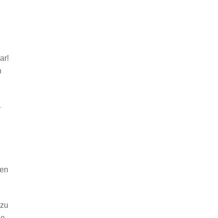
ar!
n
r
ren
 zu
le