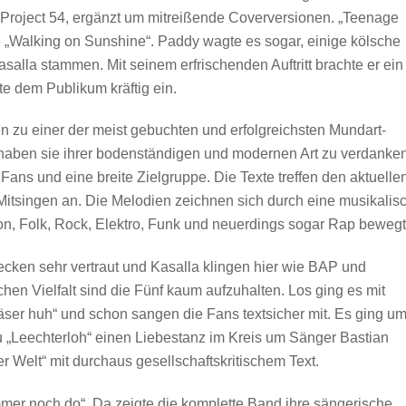
 Project 54, ergänzt um mitreißende Coverversionen. „Teenage
 „Walking on Sunshine“. Paddy wagte es sogar, einige kölsche
alla stammen. Mit seinem erfrischenden Auftritt brachte er ein
e dem Publikum kräftig ein.
n zu einer der meist gebuchten und erfolgreichsten Mundart-
s haben sie ihrer bodenständigen und modernen Art zu verdanken
 Fans und eine breite Zielgruppe. Die Texte treffen den aktuelle
itsingen an. Die Melodien zeichnen sich durch eine musikalis
on, Folk, Rock, Elektro, Funk und neuerdings sogar Rap bewegt
cken sehr vertraut und Kasalla klingen hier wie BAP und
hen Vielfalt sind die Fünf kaum aufzuhalten. Los ging es mit
Jläser huh“ und schon sangen die Fans textsicher mit. Es ging u
zu „Leechterloh“ einen Liebestanz im Kreis um Sänger Bastian
 Welt“ mit durchaus gesellschaftskritischem Text.
mer noch do“. Da zeigte die komplette Band ihre sängerische