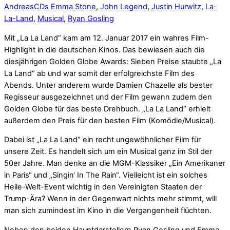
Andreas
CDs
Emma Stone
,
John Legend
,
Justin Hurwitz
,
La-
La-Land
,
Musical
,
Ryan Gosling
Mit „La La Land“ kam am 12. Januar 2017 ein wahres Film-
Highlight in die deutschen Kinos. Das bewiesen auch die
diesjährigen Golden Globe Awards: Sieben Preise staubte „La
La Land“ ab und war somit der erfolgreichste Film des
Abends. Unter anderem wurde Damien Chazelle als bester
Regisseur ausgezeichnet und der Film gewann zudem den
Golden Globe für das beste Drehbuch. „La La Land“ erhielt
außerdem den Preis für den besten Film (Komödie/Musical).
Dabei ist „La La Land“ ein recht ungewöhnlicher Film für
unsere Zeit. Es handelt sich um ein Musical ganz im Stil der
50er Jahre. Man denke an die MGM-Klassiker „Ein Amerikaner
in Paris“ und „Singin‘ In The Rain“. Vielleicht ist ein solches
Heile-Welt-Event wichtig in den Vereinigten Staaten der
Trump-Ära? Wenn in der Gegenwart nichts mehr stimmt, will
man sich zumindest im Kino in die Vergangenheit flüchten.