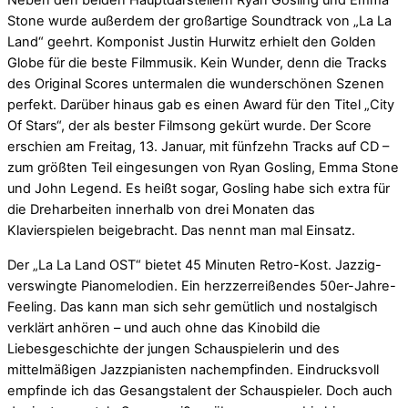
Neben den beiden Hauptdarstellern Ryan Gosling und Emma
Stone wurde außerdem der großartige Soundtrack von „La La
Land“ geehrt. Komponist Justin Hurwitz erhielt den Golden
Globe für die beste Filmmusik. Kein Wunder, denn die Tracks
des Original Scores untermalen die wunderschönen Szenen
perfekt. Darüber hinaus gab es einen Award für den Titel „City
Of Stars“, der als bester Filmsong gekürt wurde. Der Score
erschien am Freitag, 13. Januar, mit fünfzehn Tracks auf CD –
zum größten Teil eingesungen von Ryan Gosling, Emma Stone
und John Legend. Es heißt sogar, Gosling habe sich extra für
die Dreharbeiten innerhalb von drei Monaten das
Klavierspielen beigebracht. Das nennt man mal Einsatz.
Der „La La Land OST“ bietet 45 Minuten Retro-Kost. Jazzig-
verswingte Pianomelodien. Ein herzzerreißendes 50er-Jahre-
Feeling. Das kann man sich sehr gemütlich und nostalgisch
verklärt anhören – und auch ohne das Kinobild die
Liebesgeschichte der jungen Schauspielerin und des
mittelmäßigen Jazzpianisten nachempfinden. Eindrucksvoll
empfinde ich das Gesangstalent der Schauspieler. Doch auch