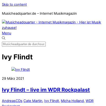
Skip to content
Musicheadquarter.de – Internet Musikmagazin
Menu
Ivy Flindt
29
März
2021
Ivy Flindt – live im WDR Rockpalast
Andreas
CDs
Cate Martin
,
Ivy Flindt
,
Micha Holland
,
WDR