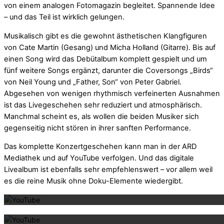
von einem analogen Fotomagazin begleitet. Spannende Idee
– und das Teil ist wirklich gelungen.
Musikalisch gibt es die gewohnt ästhetischen Klangfiguren
von Cate Martin (Gesang) und Micha Holland (Gitarre). Bis auf
einen Song wird das Debütalbum komplett gespielt und um
fünf weitere Songs ergänzt, darunter die Coversongs „Birds“
von Neil Young und „Father, Son“ von Peter Gabriel.
Abgesehen von wenigen rhythmisch verfeinerten Ausnahmen
ist das Livegeschehen sehr reduziert und atmosphärisch.
Manchmal scheint es, als wollen die beiden Musiker sich
gegenseitig nicht stören in ihrer sanften Performance.
Das komplette Konzertgeschehen kann man in der ARD
Mediathek und auf YouTube verfolgen. Und das digitale
Livealbum ist ebenfalls sehr empfehlenswert – vor allem weil
Mit dem La
es die reine Musik ohne Doku-Elemente wiedergibt.
Mit dem La