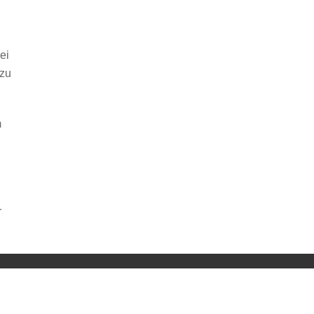
ei
 zu
m
r
ng von YouTube.