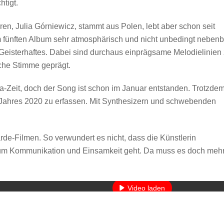
tigt.
hren, Julia Górniewicz, stammt aus Polen, lebt aber schon seit
em fünften Album sehr atmosphärisch und nicht unbedingt nebenb
Geisterhaftes. Dabei sind durchaus einprägsame Melodielinien
iche Stimme geprägt.
a-Zeit, doch der Song ist schon im Januar entstanden. Trotzde
s Jahres 2020 zu erfassen. Mit Synthesizern und schwebenden
rde-Filmen. So verwundert es nicht, dass die Künstlerin
s um Kommunikation und Einsamkeit geht. Da muss es doch meh
Mit dem Laden des Videos akzeptieren Sie die Datenschutzerkläru
Mehr erfahren
Video laden
YouTube immer entsperren