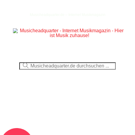
Musicheadquarter.de – Internet Musikmagazin
Ausblick
CDs
DVDs
Berichte
Fotos