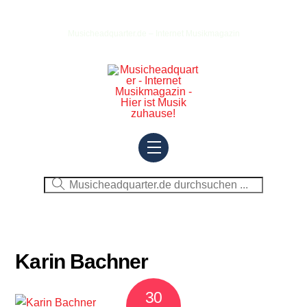
Skip
to
Musicheadquarter.de – Internet Musikmagazin
content
Menu
Karin Bachner
30