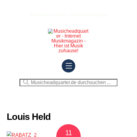
Skip
to
Musicheadquarter.de – Internet Musikmagazin
content
Menu
Louis Held
11