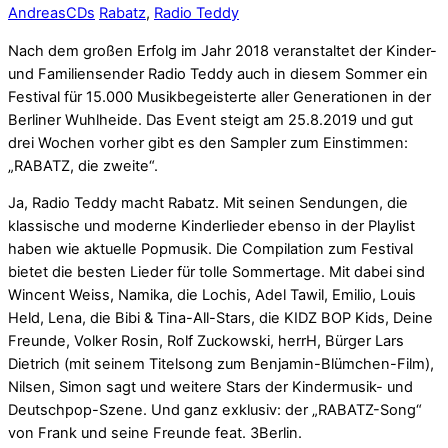
Andreas
CDs
Rabatz
,
Radio Teddy
Nach dem großen Erfolg im Jahr 2018 veranstaltet der Kinder-
und Familiensender Radio Teddy auch in diesem Sommer ein
Festival für 15.000 Musikbegeisterte aller Generationen in der
Berliner Wuhlheide. Das Event steigt am 25.8.2019 und gut
drei Wochen vorher gibt es den Sampler zum Einstimmen:
„RABATZ, die zweite“.
Ja, Radio Teddy macht Rabatz. Mit seinen Sendungen, die
klassische und moderne Kinderlieder ebenso in der Playlist
haben wie aktuelle Popmusik. Die Compilation zum Festival
bietet die besten Lieder für tolle Sommertage. Mit dabei sind
Wincent Weiss, Namika, die Lochis, Adel Tawil, Emilio, Louis
Held, Lena, die Bibi & Tina-All-Stars, die KIDZ BOP Kids, Deine
Freunde, Volker Rosin, Rolf Zuckowski, herrH, Bürger Lars
Dietrich (mit seinem Titelsong zum Benjamin-Blümchen-Film),
Nilsen, Simon sagt und weitere Stars der Kindermusik- und
Deutschpop-Szene. Und ganz exklusiv: der „RABATZ-Song“
von Frank und seine Freunde feat. 3Berlin.