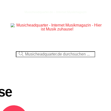
Musicheadquarter.de – Internet Musikmagazin
Ausblick
CDs
DVDs
Berichte
Fotos
se