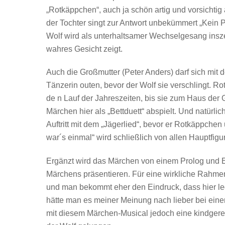
„Rotkäppchen“, auch ja schön artig und vorsichtig
der Tochter singt zur Antwort unbekümmert „Kein
Wolf wird als unterhaltsamer Wechselgesang insze
wahres Gesicht zeigt.
Auch die Großmutter (Peter Anders) darf sich mit 
Tänzerin outen, bevor der Wolf sie verschlingt. 
de n Lauf der Jahreszeiten, bis sie zum Haus de
Märchen hier als „Bettduett“ abspielt. Und natürli
Auftritt mit dem „Jägerlied“, bevor er Rotkäppche
war´s einmal“ wird schließlich von allen Hauptfi
Ergänzt wird das Märchen von einem Prolog und Ep
Märchens präsentieren. Für eine wirkliche Rahmen
und man bekommt eher den Eindruck, dass hier ledi
hätte man es meiner Meinung nach lieber bei eine
mit diesem Märchen-Musical jedoch eine kindger