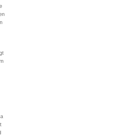
e
hen
in
gt
em
Da
t
d