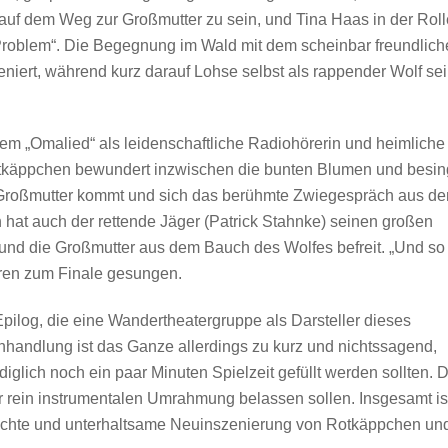
 auf dem Weg zur Großmutter zu sein, und Tina Haas in der Roll
 Problem“. Die Begegnung im Wald mit dem scheinbar freundlic
niert, während kurz darauf Lohse selbst als rappender Wolf se
dem „Omalied“ als leidenschaftliche Radiohörerin und heimliche
Rotkäppchen bewundert inzwischen die bunten Blumen und besin
r Großmutter kommt und sich das berühmte Zwiegespräch aus d
ch hat auch der rettende Jäger (Patrick Stahnke) seinen großen
n und die Großmutter aus dem Bauch des Wolfes befreit. „Und so
guren zum Finale gesungen.
ilog, die eine Wandertheatergruppe als Darsteller dieses
handlung ist das Ganze allerdings zu kurz und nichtssagend,
glich noch ein paar Minuten Spielzeit gefüllt werden sollten. 
r rein instrumentalen Umrahmung belassen sollen. Insgesamt is
echte und unterhaltsame Neuinszenierung von Rotkäppchen un