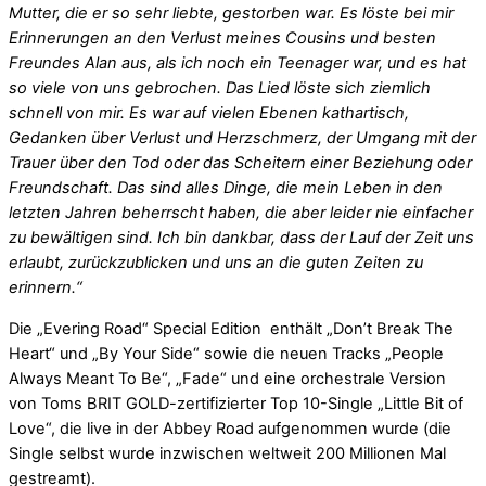
Mutter, die er so sehr liebte, gestorben war. Es löste bei mir
Erinnerungen an den Verlust meines Cousins und besten
Freundes Alan aus, als ich noch ein Teenager war, und es hat
so viele von uns gebrochen. Das Lied löste sich ziemlich
schnell von mir. Es war auf vielen Ebenen kathartisch,
Gedanken über Verlust und Herzschmerz, der Umgang mit der
Trauer über den Tod oder das Scheitern einer Beziehung oder
Freundschaft. Das sind alles Dinge, die mein Leben in den
letzten Jahren beherrscht haben, die aber leider nie einfacher
zu bewältigen sind. Ich bin dankbar, dass der Lauf der Zeit uns
erlaubt, zurückzublicken und uns an die guten Zeiten zu
erinnern.“
Die „Evering Road“ Special Edition enthält „Don’t Break The
Heart“ und „By Your Side“ sowie die neuen Tracks „People
Always Meant To Be“, „Fade“ und eine orchestrale Version
von Toms BRIT GOLD-zertifizierter Top 10-Single „Little Bit of
Love“, die live in der Abbey Road aufgenommen wurde (die
Single selbst wurde inzwischen weltweit 200 Millionen Mal
gestreamt).