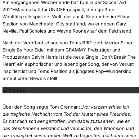
Am vergangenen Wochenende hat Tom in der Soccer Aid
2021-Mannschaft für UNICEF gespielt, dem größten
Wohltätigkeitsspiel der Welt, das am 4. September im Etihad-
Stadion von Manchester City stattfand, wo er neben Gary
Neville, Paul Scholes und Wayne Rooney auf dem Feld stand.
Nach der Veröffentlichung von Toms BRIT-zertifizierter Silber-
Single By Your Side“ mit dem GRAMMY-Preisträger und
Produzenten Calvin Harris ist die neue Single „Don’t Break The
Heart“ ein euphorischer und lebendiger Song, der von Verlust
inspiriert ist und Toms Position als jüngstes Pop-Wunderkind
Mit dem La
erneut unter Beweis stellt.
Über den Song sagte Tom Grennan:
„Vor kurzem erhielt ich
die tragische Nachricht vom Tod der Mutter eines Freundes.
Es hat mich schwer getroffen, ihm dabei zuzusehen, wie er
das Geschehene verstand und versuchte, den Wahnsinn und
die Traurigkeit seiner neuen Welt zu begreifen, nachdem seine