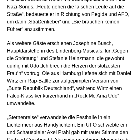
Nazi-Songs. „Heute gehen die falschen Leute auf die
Straße“, bedauerte er in Richtung von Pegida und AFD,
um dann „Straßenfieber“ und „Sie brauchen keinen
Führer“ anzustimmen.
Als weitere Gäste erschienen Josephine Busch,
Hauptdarstellerin des Lindenberg-Musicals, für „Gegen
die Strömung“ und Stefanie Heinzmann, die gewohnt
quirlig mit Udo „Ich brech die Herzen der stolzesten
Frau‘n“ vortrug. Ole aus Hamburg lieferte sich mit Daniel
Wirtz ein Rap-Battle zur aufgepimpten Version von
„Bunte Republik Deutschland“, während Wirtz einen
Falco-Klassiker kurzerhand in „Rock Me Ama Udo“
umwandelte.
„Sternenreise“ verwandelte die Festhalle in ein
Lichtermeer aus Handylichtern. Ein UFO schwebte ein
und Schauspieler Axel Prahl gab mit rauer Stimme den
Gerhard Gösebrecht. Als weiteren ruhigen Moment gab