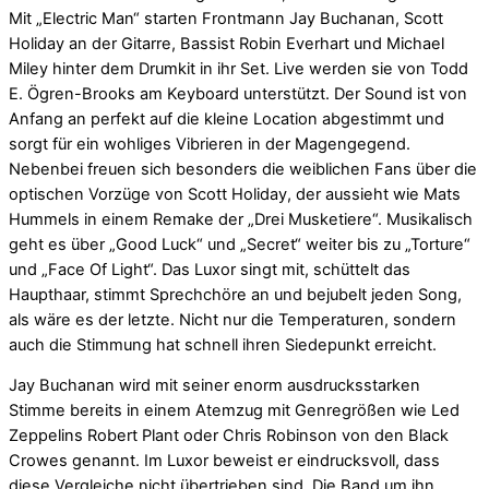
Mit „Electric Man“ starten Frontmann Jay Buchanan, Scott
Holiday an der Gitarre, Bassist Robin Everhart und Michael
Miley hinter dem Drumkit in ihr Set. Live werden sie von Todd
E. Ögren-Brooks am Keyboard unterstützt. Der Sound ist von
Anfang an perfekt auf die kleine Location abgestimmt und
sorgt für ein wohliges Vibrieren in der Magengegend.
Nebenbei freuen sich besonders die weiblichen Fans über die
optischen Vorzüge von Scott Holiday, der aussieht wie Mats
Hummels in einem Remake der „Drei Musketiere“. Musikalisch
geht es über „Good Luck“ und „Secret“ weiter bis zu „Torture“
und „Face Of Light“. Das Luxor singt mit, schüttelt das
Haupthaar, stimmt Sprechchöre an und bejubelt jeden Song,
als wäre es der letzte. Nicht nur die Temperaturen, sondern
auch die Stimmung hat schnell ihren Siedepunkt erreicht.
Jay Buchanan wird mit seiner enorm ausdrucksstarken
Stimme bereits in einem Atemzug mit Genregrößen wie Led
Zeppelins Robert Plant oder Chris Robinson von den Black
Crowes genannt. Im Luxor beweist er eindrucksvoll, dass
diese Vergleiche nicht übertrieben sind. Die Band um ihn