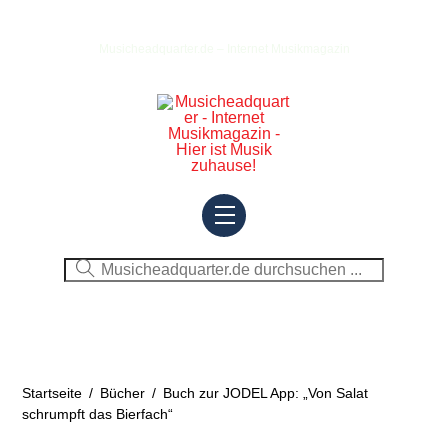
Skip
to
Musicheadquarter.de – Internet Musikmagazin
content
Menu
Startseite
/
Bücher
/
Buch zur JODEL App: „Von Salat
schrumpft das Bierfach“