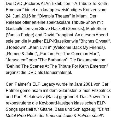
Die DVD „Pictures At An Exhibition – A Tribute To Keith
Emerson“ bietet ein knapp zweistündiges Konzert vom
24. Juni 2016 im “Olympia Theater” in Miami. Der
Release offeriert eine spektakuläre Tribute-Show mit
Gastauftritten von Steve Hackett (Genesis), Mark Stein
(Vanilla Fudge) and David Frangioni. An diesem Abend
spielten die Musiker ELP-Klassiker wie ”Bitches Crystal“,
„Hoedown“, „Karn Evil 9“ (Welcome Back My Friends),
„Romeo & Juliet“, „Fanfare For The Common Man”,
”Jerusalem” oder ”The Barbarian”. Die Dokumentation
”Behind The Scenes At The Tribute For Keith Emerson”
ergänzt die DVD als Bonusmaterial.
Carl Palmer´s ELP Legacy wurde im Jahr 2001 von Carl
Palmer gemeinsam mit dem Gitarristen Simon Fitzpatrick
und Paul Bielatowicz (Bass) gegründet. Das Power-Trio
rekonstruierte die Keyboard-lastigen klassischen ELP-
Songs speziell für Gitarre, Bass und Schlagzeug.
”Es ist
Metal Prog Rock, der Emerson Lake & Palmer spielt”,