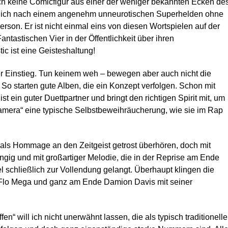
h keine Comicfigur aus einer der weniger bekannten Ecken de
lich nach einem angenehm unneurotischen Superhelden ohne
erson. Er ist nicht einmal eins von diesen Wortspielen auf der
tastischen Vier in der Öffentlichkeit über ihren
c ist eine Geisteshaltung!
ser Einstieg. Tun keinem weh – bewegen aber auch nicht die
 So starten gute Alben, die ein Konzept verfolgen. Schon mit
t ein guter Duettpartner und bringt den richtigen Spirit mit, um
anamera“ eine typische Selbstbeweihräucherung, wie sie im Rap
s Hommage an den Zeitgeist getrost überhören, doch mit
gängig und mit großartiger Melodie, die in der Reprise am Ende
schließlich zur Vollendung gelangt. Überhaupt klingen die
 Flo Mega und ganz am Ende Damion Davis mit seiner
n“ will ich nicht unerwähnt lassen, die als typisch traditionelle