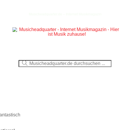
Musicheadquarter.de – Internet Musikmagazin
Ausblick
CDs
DVDs
Berichte
Fotos