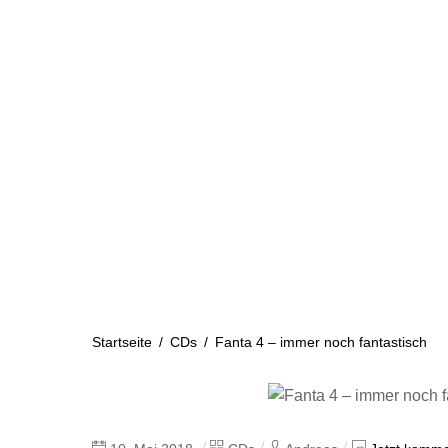
Skip
to
content
Startseite
Aktuelles
Startseite
/
CDs
/
Fanta 4 – immer noch fantastisch