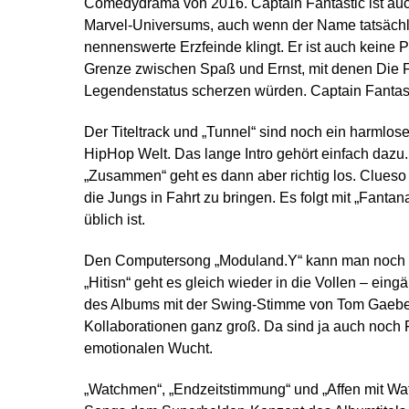
Comedydrama von 2016. Captain Fantastic ist auc
Marvel-Universums, auch wenn der Name tatsäch
nennenswerte Erzfeinde klingt. Er ist auch keine P
Grenze zwischen Spaß und Ernst, mit denen Die Fan
Legendenstatus scherzen würden. Captain Fantasti
Der Titeltrack und „Tunnel“ sind noch ein harmlo
HipHop Welt. Das lange Intro gehört einfach dazu.
„Zusammen“ geht es dann aber richtig los. Clueso is
die Jungs in Fahrt zu bringen. Es folgt mit „Fant
üblich ist.
Den Computersong „Moduland.Y“ kann man noch al
„Hitisn“ geht es gleich wieder in die Vollen – ein
des Albums mit der Swing-Stimme von Tom Gaebel 
Kollaborationen ganz groß. Da sind ja auch noch
emotionalen Wucht.
„Watchmen“, „Endzeitstimmung“ und „Affen mit Waffe