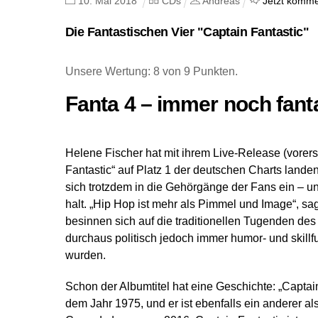
10
.
Mai
2018
CDs
Andreas
Jetzt komme
Die Fantastischen Vier "Captain Fantastic"
Unsere Wertung: 8 von 9 Punkten.
Fanta 4 – immer noch fant
Helene Fischer hat mit ihrem Live-Release (vorers
Fantastic“ auf Platz 1 der deutschen Charts lan
sich trotzdem in die Gehörgänge der Fans ein – u
halt. „Hip Hop ist mehr als Pimmel und Image“, sag
besinnen sich auf die traditionellen Tugenden de
durchaus politisch jedoch immer humor- und skillfu
wurden.
Schon der Albumtitel hat eine Geschichte: „Captain
dem Jahr 1975, und er ist ebenfalls ein anderer 