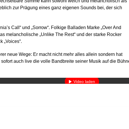
rwechselbare Stimme kann sowohl weich und melancholisch als
geblich zur Prägung eines ganz eigenen Sounds bei, der sich
nia’s Call“ und „Sorrow“. Folkige Balladen Marke „Over And
as melancholische „Unlike The Rest“ und der starke Rocker
k „Voices“.
ierer neue Wege: Er macht nicht mehr alles allein sondern hat
sofort auch live die volle Bandbreite seiner Musik auf die Bühn
Mit dem Laden des Videos akzeptieren Sie die Datenschutzerkläru
Mehr erfahren
Video laden
YouTube immer entsperren