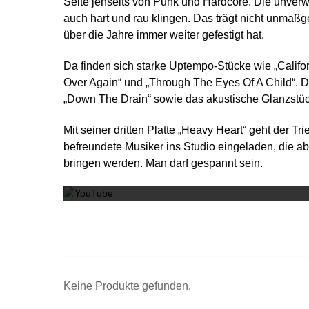
Seite jenseits von Punk und Hardcore. Die unve
auch hart und rau klingen. Das trägt nicht unmaß
über die Jahre immer weiter gefestigt hat.
Da finden sich starke Uptempo-Stücke wie „Califor
Over Again“ und „Through The Eyes Of A Child“. D
„Down The Drain“ sowie das akustische Glanzstüc
Mit seiner dritten Platte „Heavy Heart“ geht der Tr
befreundete Musiker ins Studio eingeladen, die ab 
bringen werden. Man darf gespannt sein.
Keine Produkte gefunden.