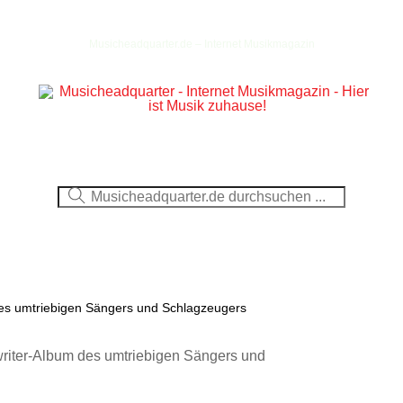
Musicheadquarter.de – Internet Musikmagazin
Ausblick
CDs
DVDs
Berichte
Fotos
es umtriebigen Sängers und Schlagzeugers