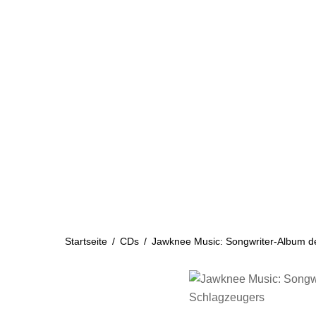
Skip
to
content
Startseite
Aktuelles
Startseite
/
CDs
/
Jawknee Music: Songwriter-Album d