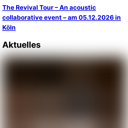
The Revival Tour – An acoustic
collaborative event – am 05.12.2026 in
Köln
Aktuelles