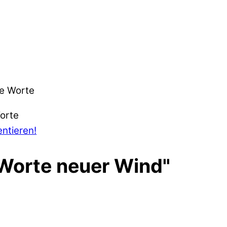
he Worte
ntieren!
Worte neuer Wind"