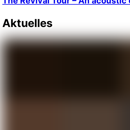
The Revival Tour – An acoustic 
Aktuelles