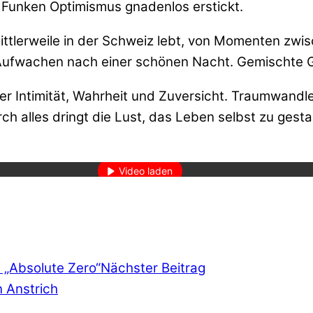
n Funken Optimismus gnadenlos erstickt.
e mittlerweile in der Schweiz lebt, von Momenten zw
 Aufwachen nach einer schönen Nacht. Gemischte Ge
er Intimität, Wahrheit und Zuversicht. Traumwandle
ch alles dringt die Lust, das Leben selbst zu gest
den des Videos akzeptieren Sie die Datenschutzerklärung von YouT
Mehr erfahren
Video laden
YouTube immer entsperren
 „Absolute Zero“
Nächster Beitrag
 Anstrich