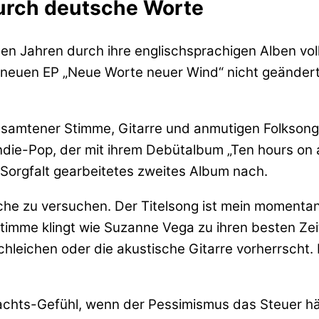
urch deutsche Worte
tzten Jahren durch ihre englischsprachigen Alben v
r neuen EP „Neue Worte neuer Wind“ nicht geändert
t samtener Stimme, Gitarre und anmutigen Folksongs
ndie-Pop, der mit ihrem Debütalbum „Ten hours on 
t Sorgfalt gearbeitetes zweites Album nach.
che zu versuchen. Der Titelsong ist mein momentan
Stimme klingt wie Suzanne Vega zu ihren besten Zeit
chleichen oder die akustische Gitarre vorherrscht. 
chts-Gefühl, wenn der Pessimismus das Steuer hä