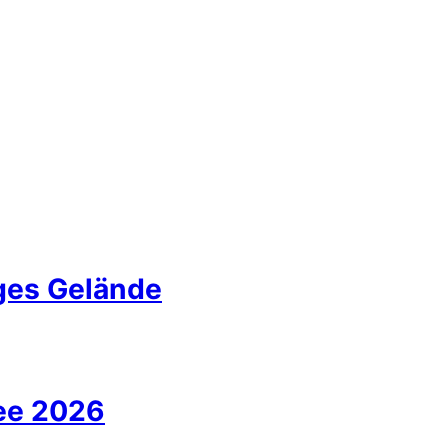
iges Gelände
ee 2026