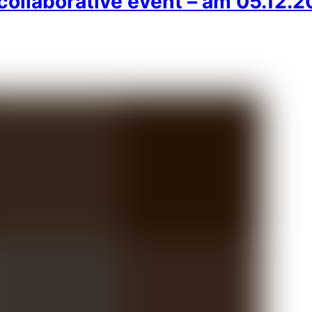
collaborative event – am 05.12.2