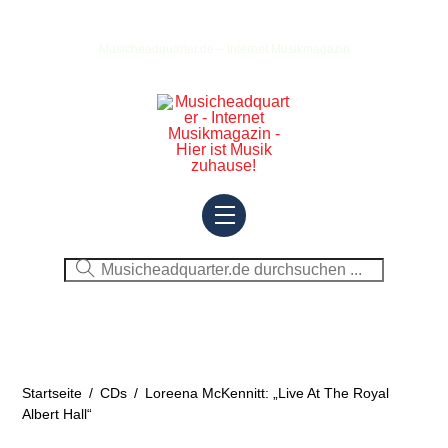
Skip
to
Musicheadquarter.de – Internet Musikmagazin
content
Menu
Startseite
/
CDs
/
Loreena McKennitt: „Live At The Royal
Albert Hall“