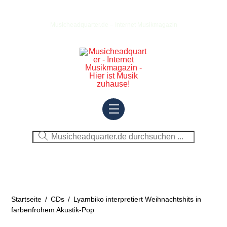
Skip
to
Musicheadquarter.de – Internet Musikmagazin
content
Menu
Startseite
/
CDs
/
Lyambiko interpretiert Weihnachtshits in
farbenfrohem Akustik-Pop