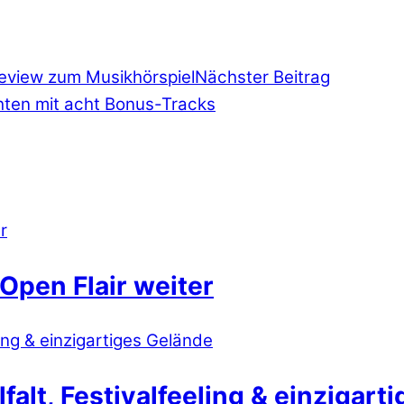
Review zum Musikhörspiel
Nächster Beitrag
hten mit acht Bonus-Tracks
Open Flair weiter
lt, Festivalfeeling & einzigart