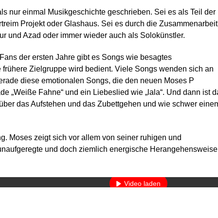
s nur einmal Musikgeschichte geschrieben. Sei es als Teil der
eim Projekt oder Glashaus. Sei es durch die Zusammenarbeit
ur und Azad oder immer wieder auch als Solokünstler.
e Fans der ersten Jahre gibt es Songs wie besagtes
e frühere Zielgruppe wird bedient. Viele Songs wenden sich an
 gerade diese emotionalen Songs, die den neuen Moses P
e „Weiße Fahne“ und ein Liebeslied wie „lala“. Und dann ist d
es über das Aufstehen und das Zubettgehen und wie schwer eine
g. Moses zeigt sich vor allem von seiner ruhigen und
se unaufgeregte und doch ziemlich energische Herangehensweise
Mit dem Laden des Videos akzeptieren Sie die Datenschutzerkläru
Mehr erfahren
Video laden
YouTube immer entsperren