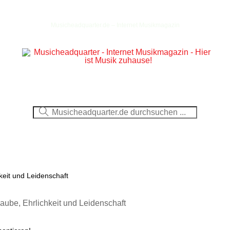
Musicheadquarter.de – Internet Musikmagazin
Ausblick
CDs
DVDs
Berichte
Fotos
eit und Leidenschaft