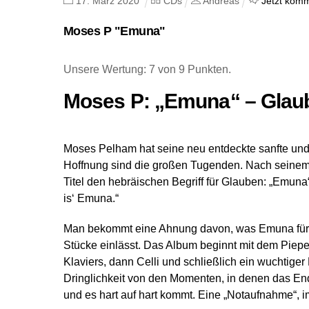
17
.
März
2020
CDs
Andreas
Jetzt komm
Moses P "Emuna"
Unsere Wertung: 7 von 9 Punkten.
Moses P: „Emuna“ – Glaube
Moses Pelham hat seine neu entdeckte sanfte und 
Hoffnung sind die großen Tugenden. Nach seinem 
Titel den hebräischen Begriff für Glauben: „Emuna“.
is‘ Emuna.“
Man bekommt eine Ahnung davon, was Emuna für 
Stücke einlässt. Das Album beginnt mit dem Piepe
Klaviers, dann Celli und schließlich ein wuchtig
Dringlichkeit von den Momenten, in denen das Ende
und es hart auf hart kommt. Eine „Notaufnahme“, 