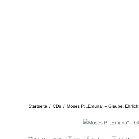
Skip
to
content
Startseite
Aktuelles
Startseite
/
CDs
/
Moses P: „Emuna“ – Glaube, Ehrlichk