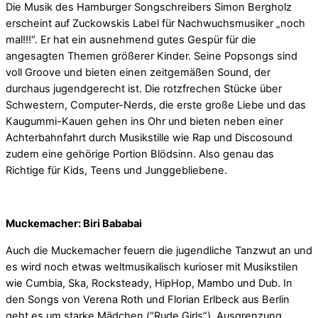
Die Musik des Hamburger Songschreibers Simon Bergholz
erscheint auf Zuckowskis Label für Nachwuchsmusiker „noch
mal!!!“. Er hat ein ausnehmend gutes Gespür für die
angesagten Themen größerer Kinder. Seine Popsongs sind
voll Groove und bieten einen zeitgemäßen Sound, der
durchaus jugendgerecht ist. Die rotzfrechen Stücke über
Schwestern, Computer-Nerds, die erste große Liebe und das
Kaugummi-Kauen gehen ins Ohr und bieten neben einer
Achterbahnfahrt durch Musikstille wie Rap und Discosound
zudem eine gehörige Portion Blödsinn. Also genau das
Richtige für Kids, Teens und Junggebliebene.
Muckemacher: Biri Bababai
Auch die Muckemacher feuern die jugendliche Tanzwut an und
es wird noch etwas weltmusikalisch kurioser mit Musikstilen
wie Cumbia, Ska, Rocksteady, HipHop, Mambo und Dub. In
den Songs von Verena Roth und Florian Erlbeck aus Berlin
geht es um starke Mädchen (“Rude Girls”), Ausgrenzung