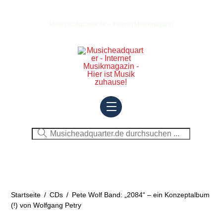
Skip
to
Musicheadquarter.de – Internet Musikmagazin
content
Menu
Startseite
/
CDs
/
Pete Wolf Band: „2084“ – ein Konzeptalbum
(!) von Wolfgang Petry