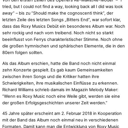
Von den ersten Zeilen des Openers Re-Make/Re-Model“ – “I
tried, but I could not find a way, looking back all I did was look
away” – bis zu “Should make the cognoscenti think”, der
letzten Zeile des letzten Songs „Bitters End“, war sofort klar,
dass das Roxy Musics Debüt ein besonderes Album war. Noch
sehr rockig und nach vorn treibend. Noch nicht so starkt
beeinflusst von Ferrys charakteristischer Stimme. Noch ohne
die großen hymnischen und sphärischen Elemente, die in den
80ern folgen sollten.
Als das Album erschien, hatte die Band noch nicht einmal
zehn Konzerte gespielt. Es gab kaum Gemeinsamkeiten
zwischen ihren Songs und die Kritiker hatten ihre
Schwierigkeiten, ihre musikalischen Einflüsse zu erkennen.
Richard Williams schrieb damals im Magazin Melody Maker:
“Wenn es Roxy Music noch eine Weile gibt, werden sie eine
der großen Erfolgsgeschichten unserer Zeit werden.”
45 Jahre später erscheint am 2. Februar 2018 in Kooperation
mit der Band das Album noch einmal neu in verschiedenen
Formaten. Damit kann man die Entwicklung von Roxy Music