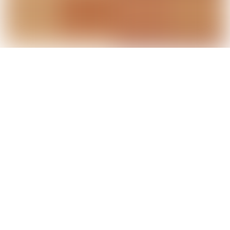
Manfred Mann’s Earth Band: 50 Jahre
„The Roaring Silence“
Kontakt
Impressum