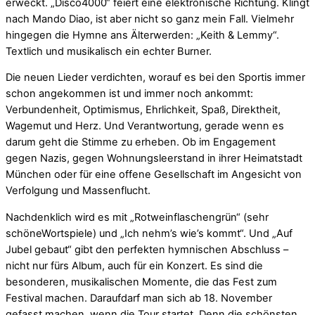
erweckt. „Disco4000“ feiert eine elektronische Richtung. Klingt
nach Mando Diao, ist aber nicht so ganz mein Fall. Vielmehr
hingegen die Hymne ans Älterwerden: „Keith & Lemmy“.
Textlich und musikalisch ein echter Burner.
Die neuen Lieder verdichten, worauf es bei den Sportis immer
schon angekommen ist und immer noch ankommt:
Verbundenheit, Optimismus, Ehrlichkeit, Spaß, Direktheit,
Wagemut und Herz. Und Verantwortung, gerade wenn es
darum geht die Stimme zu erheben. Ob im Engagement
gegen Nazis, gegen Wohnungsleerstand in ihrer Heimatstadt
München oder für eine offene Gesellschaft im Angesicht von
Verfolgung und Massenflucht.
Nachdenklich wird es mit „Rotweinflaschengrün“ (sehr
schöneWortspiele) und „Ich nehm’s wie’s kommt“. Und „Auf
Jubel gebaut“ gibt den perfekten hymnischen Abschluss –
nicht nur fürs Album, auch für ein Konzert. Es sind die
besonderen, musikalischen Momente, die das Fest zum
Festival machen. Daraufdarf man sich ab 18. November
gefasst machen, wenn die Tour startet. Denn die schönsten