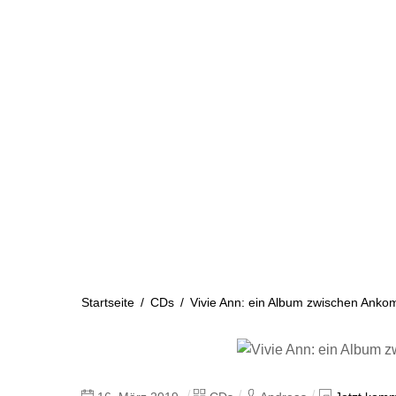
Skip
to
content
Startseite
Aktuelles
Startseite
/
CDs
/
Vivie Ann: ein Album zwischen Ank