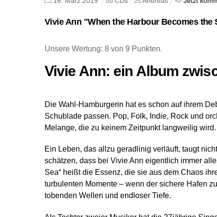
16
.
März
2019
CDs
Andreas
Jetzt komm
Vivie Ann "When the Harbour Becomes the 
Unsere Wertung: 8 von 9 Punkten.
Vivie Ann: ein Album zw
Die Wahl-Hamburgerin hat es schon auf ihrem Deb
Schublade passen. Pop, Folk, Indie, Rock und or
Melange, die zu keinem Zeitpunkt langweilig wird.
Ein Leben, das allzu geradlinig verläuft, taugt nic
schätzen, dass bei Vivie Ann eigentlich immer al
Sea“ heißt die Essenz, die sie aus dem Chaos ihre
turbulenten Momente – wenn der sichere Hafen zu
tobenden Wellen und endloser Tiefe.