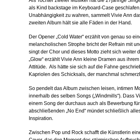
Als Tochter zweier Musiker hat die 27jährige Singe
als Kind backstage im Keyboard-Case geschlafen,
Unabhängigkeit zu wahren, sammelt Vivie Ann das
zweiten Album hält sie alle Fäden in der Hand.
Der Opener „Cold Water“ erzählt von genau so e
melancholischen Strophe bricht der Refrain mit unerw
singt der Chor und dieses Motto zieht sich weiter
„Glow“ erzählt Vivie Ann kleine Dramen aus ihre
Attitüde. Als hätte sie sich auf die Fahne geschr
Kapriolen des Schicksals, der manchmal schmerzh
So pendelt das Album zwischen leisen, intimen 
innerhalb des selben Songs („Windmills“). Dass Vi
einem Song der durchaus auch als Bewerbung für
abschließenden „No End“ mündet schließlich alles
Inspiration.
Zwischen Pop und Rock schafft die Künstlerin ein
Cover, das den Moment des stürmischen Aufbruchs 