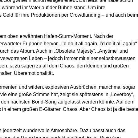
r/Songwriterin schon einiges erlebt. Es heißt, sie habe schon
 während ihr Vater auf der Bühne stand. Um ihre
 Geld für ihre Produktionen per Crowdfunding – und auch beim
inem oben erwähnten Hafen-Sturm-Moment. Nach der
arteter Euphorie hervor. „I’d do it all again, I’d do it all again“
 durch das Album. Auch in „Obsolete Majesty“, „Anytime“ und
m verworrenen Leben – jedoch immer mit einer selbstbewussten
ieben, ja zu sagen zu all dem Chaos, den kleinen und großen
aften Überemotionalität.
Momenten und wilden, explosiven Ausbrüchen, manchmal sogar
vie eine große Stimme hat, zeigt sie spätestens in „Loverboy“,
 den nächsten Bond-Song aufgefasst werden könnte. Auf dem
 in einem großen E-Gitarren Chaos. Aber Chaos ist ja die best
e jederzeit wundervolle Atmosphäre. Dazu passt auch das
aus der Ruhe heraus perfekt einfängt. Es ist Vivie Ann