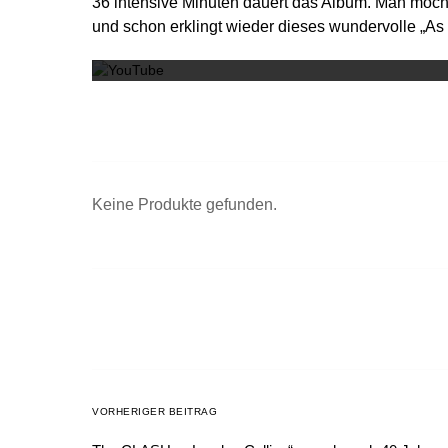
36 intensive Minuten dauert das Album. Man möch
und schon erklingt wieder dieses wundervolle „As 
Keine Produkte gefunden.
VORHERIGER BEITRAG