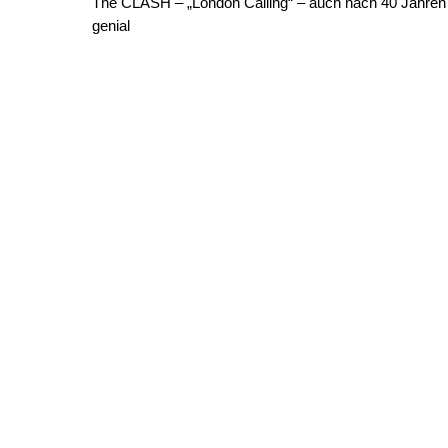
The CLASH – „London Calling“ – auch nach 40 Jahren 
genial