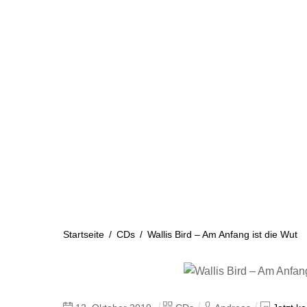
Skip
to
content
Startseite
Aktuelles
Startseite
/
CDs
/
Wallis Bird – Am Anfang ist die Wut