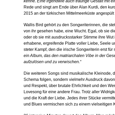
kenne. Eine irgendwie auch traurige Gestalt mit ei
Rede und singt am Ende über Alan Kurdi, den ku
2015 an der türkischen Mittelmeerküste angespült
Wallis Bird gehört zu den Songwriterinnen, die ste
von ihr gesehen habe, eine Wucht. Egal, ob sie die 
oder ob sie mit ausdrucksstarker Stimme ihre Wut 
erhabene, ergreifende Platte voller Liebe, Seele 
steter Kampf, den die irische Songwriterin erst fü
ein Album, das den matriarchalen Vibe in der Gesel
aufzulösen und zu verwischen.“
Die weiteren Songs sind musikalische Kleinode, di
Schema folgen, sondern vielmehr Ausdruck davon s
und Respekt, über brutale Ehrlichkeit und den We
Lovesong für eine andere Frau. Trotz aller Widrig
und die Kraft der Liebe. Jedes ihrer Stücke vermit
und Blues vermischen sich zu einem vielseitigen 