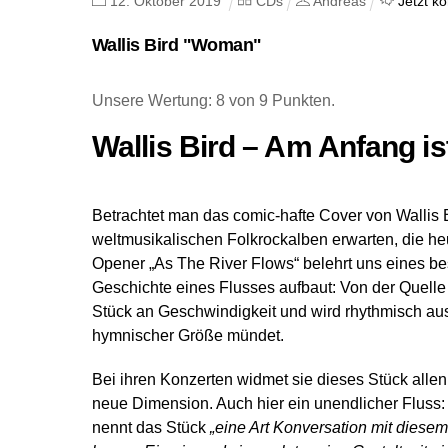
12
.
Oktober
2019
CDs
Andreas
Jetzt k
Wallis Bird "Woman"
Unsere Wertung: 8 von 9 Punkten.
Wallis Bird – Am Anfang is
Betrachtet man das comic-hafte Cover von Wallis 
weltmusikalischen Folkrockalben erwarten, die 
Opener „As The River Flows“ belehrt uns eines bes
Geschichte eines Flusses aufbaut: Von der Quelle
Stück an Geschwindigkeit und wird rhythmisch aus
hymnischer Größe mündet.
Bei ihren Konzerten widmet sie dieses Stück allen
neue Dimension. Auch hier ein unendlicher Fluss: „To 
nennt das Stück
„eine Art Konversation mit diese