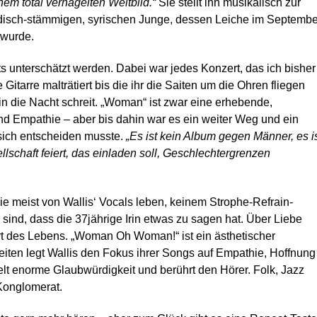
nem total vernagelten Weltbild.“
Sie stellt ihn musikalisch zur
rdisch-stämmigen, syrischen Junge, dessen Leiche im Septembe
 wurde.
ts unterschätzt werden. Dabei war jedes Konzert, das ich bisher
Gitarre malträtiert bis die ihr die Saiten um die Ohren fliegen
in die Nacht schreit. „Woman“ ist zwar eine erhebende,
und Empathie – aber bis dahin war es ein weiter Weg und ein
r sich entscheiden musste.
„Es ist kein Album gegen Männer, es i
lschaft feiert, das einladen soll, Geschlechtergrenzen
e meist von Wallis‘ Vocals leben, keinem Strophe-Refrain-
ind, dass die 37jährige Irin etwas zu sagen hat. Über Liebe
rt des Lebens. „Woman Oh Woman!“ ist ein ästhetischer
keiten legt Wallis den Fokus ihrer Songs auf Empathie, Hoffnung
telt enorme Glaubwürdigkeit und berührt den Hörer. Folk, Jazz
Konglomerat.