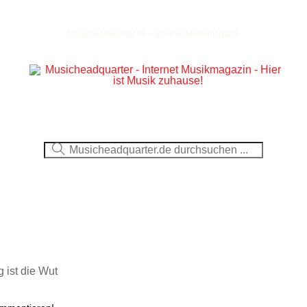
Musicheadquarter.de – Internet Musikmagazin
Ausblick
CDs
DVDs
Berichte
Fotos