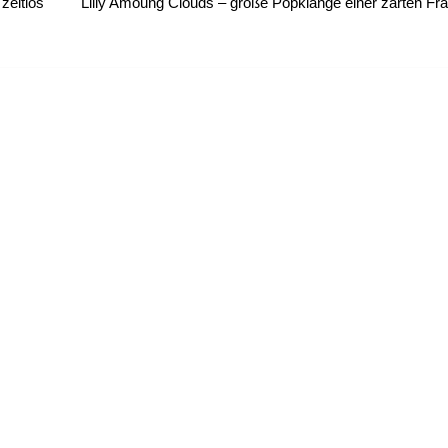
zeitlos
Lilly Amoung Clouds – große Popklänge einer zarten Fr