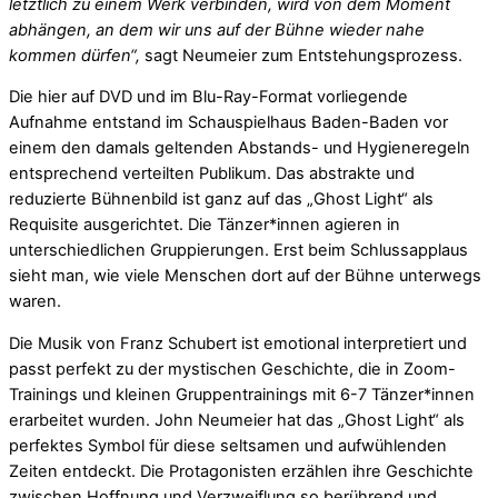
letztlich zu einem Werk verbinden, wird von dem Moment
abhängen, an dem wir uns auf der Bühne wieder nahe
kommen dürfen“,
sagt Neumeier zum Entstehungsprozess.
Die hier auf DVD und im Blu-Ray-Format vorliegende
Aufnahme entstand im Schauspielhaus Baden-Baden vor
einem den damals geltenden Abstands- und Hygieneregeln
entsprechend verteilten Publikum. Das abstrakte und
reduzierte Bühnenbild ist ganz auf das „Ghost Light“ als
Requisite ausgerichtet. Die Tänzer*innen agieren in
unterschiedlichen Gruppierungen. Erst beim Schlussapplaus
sieht man, wie viele Menschen dort auf der Bühne unterwegs
waren.
Die Musik von Franz Schubert ist emotional interpretiert und
passt perfekt zu der mystischen Geschichte, die in Zoom-
Trainings und kleinen Gruppentrainings mit 6-7 Tänzer*innen
erarbeitet wurden. John Neumeier hat das „Ghost Light“ als
perfektes Symbol für diese seltsamen und aufwühlenden
Zeiten entdeckt. Die Protagonisten erzählen ihre Geschichte
zwischen Hoffnung und Verzweiflung so berührend und