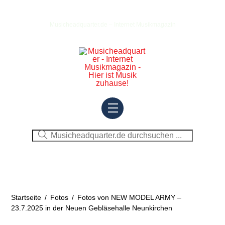
Skip
to
Musicheadquarter.de – Internet Musikmagazin
content
Menu
Startseite
/
Fotos
/
Fotos von NEW MODEL ARMY –
23.7.2025 in der Neuen Gebläsehalle Neunkirchen