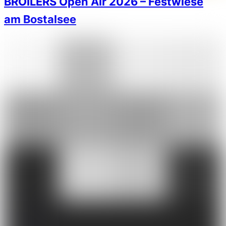
BROILERS Open Air 2026 – Festwiese
am Bostalsee