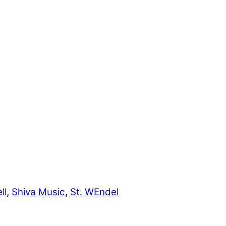
ll
,
Shiva Music
,
St. WEndel