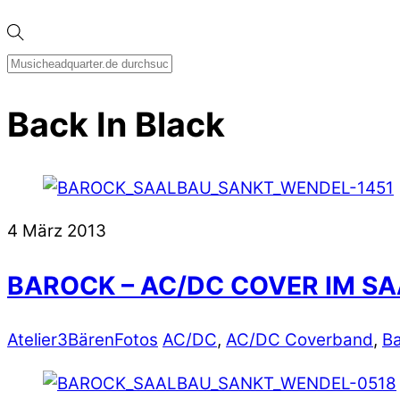
Back In Black
4
März
2013
BAROCK – AC/DC COVER IM S
Atelier3Bären
Fotos
AC/DC
,
AC/DC Coverband
,
Ba