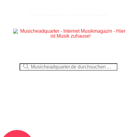
Musicheadquarter.de – Internet Musikmagazin
Ausblick
CDs
DVDs
Berichte
Fotos