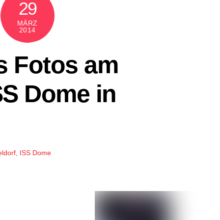
29
MÄRZ
2014
s Fotos am
SS Dome in
ldorf
,
ISS Dome