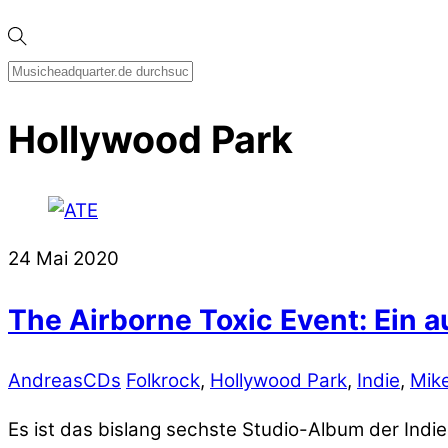
Hollywood Park
24
Mai
2020
The Airborne Toxic Event: Ein 
Andreas
CDs
Folkrock
,
Hollywood Park
,
Indie
,
Mike
Es ist das bislang sechste Studio-Album der Ind