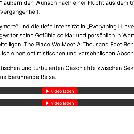
t“ äußern den Wunsch nach einer Flucht aus dem tri
 Vergangenheit.
more“ und die tiefe Intensität in „Everything I Lov
gwriter seine Gefühle so klar und persönlich in Wor
teiligen „The Place We Meet A Thousand Feet Bene
ßlich einen optimistischen und versöhnlichen Absch
tischen und turbulenten Geschichte zwischen Sek
den des Videos akzeptieren Sie die Datenschutzerklärung von YouT
ine berührende Reise.
Mehr erfahren
den des Videos akzeptieren Sie die Datenschutzerklärung von YouT
Mehr erfahren
Video laden
Video laden
YouTube immer entsperren
YouTube immer entsperren