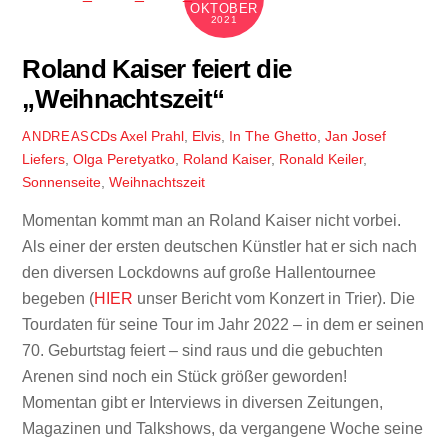
OKTOBER
2021
Roland Kaiser feiert die
„Weihnachtszeit“
CDs
Axel Prahl
,
Elvis
,
In The Ghetto
,
Jan Josef
ANDREAS
Liefers
,
Olga Peretyatko
,
Roland Kaiser
,
Ronald Keiler
,
Sonnenseite
,
Weihnachtszeit
Momentan kommt man an Roland Kaiser nicht vorbei.
Als einer der ersten deutschen Künstler hat er sich nach
den diversen Lockdowns auf große Hallentournee
begeben (
HIER
unser Bericht vom Konzert in Trier). Die
Tourdaten für seine Tour im Jahr 2022 – in dem er seinen
70. Geburtstag feiert – sind raus und die gebuchten
Arenen sind noch ein Stück größer geworden!
Momentan gibt er Interviews in diversen Zeitungen,
Magazinen und Talkshows, da vergangene Woche seine