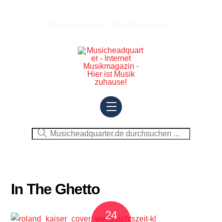
Skip
to
Musicheadquarter.de – Internet Musikmagazin
content
Menu
In The Ghetto
24