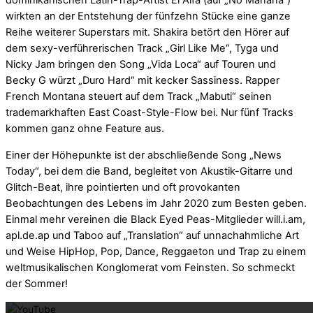
dominikanischen Latin-Trap-Artist El Alfa (auf „No Mañana“)
wirkten an der Entstehung der fünfzehn Stücke eine ganze
Reihe weiterer Superstars mit. Shakira betört den Hörer auf
dem sexy-verführerischen Track „Girl Like Me“, Tyga und
Nicky Jam bringen den Song „Vida Loca“ auf Touren und
Becky G würzt „Duro Hard“ mit kecker Sassiness. Rapper
French Montana steuert auf dem Track „Mabuti“ seinen
trademarkhaften East Coast-Style-Flow bei. Nur fünf Tracks
kommen ganz ohne Feature aus.
Einer der Höhepunkte ist der abschließende Song „News
Today“, bei dem die Band, begleitet von Akustik-Gitarre und
Glitch-Beat, ihre pointierten und oft provokanten
Beobachtungen des Lebens im Jahr 2020 zum Besten geben.
Einmal mehr vereinen die Black Eyed Peas-Mitglieder will.i.am,
apl.de.ap und Taboo auf „Translation“ auf unnachahmliche Art
und Weise HipHop, Pop, Dance, Reggaeton und Trap zu einem
weltmusikalischen Konglomerat vom Feinsten. So schmeckt
Mit dem La
der Sommer!
Mit dem La