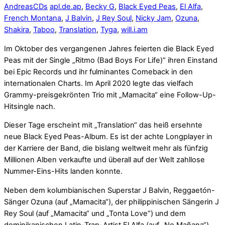
Andreas
CDs
apl.de.ap
,
Becky G
,
Black Eyed Peas
,
El Alfa
,
French Montana
,
J Balvin
,
J Rey Soul
,
Nicky Jam
,
Ozuna
,
Shakira
,
Taboo
,
Translation
,
Tyga
,
will.i.am
Im Oktober des vergangenen Jahres feierten die Black Eyed
Peas mit der Single „Ritmo (Bad Boys For Life)” ihren Einstand
bei Epic Records und ihr fulminantes Comeback in den
internationalen Charts. Im April 2020 legte das vielfach
Grammy-preisgekrönten Trio mit „Mamacita“ eine Follow-Up-
Hitsingle nach.
Dieser Tage erscheint mit „Translation“ das heiß ersehnte
neue Black Eyed Peas-Album. Es ist der achte Longplayer in
der Karriere der Band, die bislang weltweit mehr als fünfzig
Millionen Alben verkaufte und überall auf der Welt zahllose
Nummer-Eins-Hits landen konnte.
Neben dem kolumbianischen Superstar J Balvin, Reggaetón-
Sänger Ozuna (auf „Mamacita“), der philippinischen Sängerin J
Rey Soul (auf „Mamacita“ und „Tonta Love“) und dem