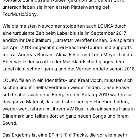
Kontakte zur Industrie wurden geknüpft und bereits 2016
unterschrieben sie ihren ersten Plattenvertrag bei
FourMusic/Sony.
Wie die meisten Newcomer stolperten auch LOUKA durch
eine turbulente Zeit beim Label bis sie im September 2017
endlich ihr Debütalbum „Lametta“ veröffentlichen. Sie spielten
bis April 2018 insgesamt drei Headliner-Touren und Supports
für u.a. Andreas Bourani, Alexa Feser und Lena Meyer-Landrut.
Aber wie leider so oft in der Musiklandschaft ginges dem
Label nicht schnell genug und der Vertrag endete schon 2018.
LOUKA fielen in ein Identitäts- und Kreativloch, mussten sich
suchen und ihr Selbstvertrauen wieder finden. Diese Phase
setzte aber auch neue Energien frei. Anfang 2019 warfen sie
das ganze Material, das sie bisher neu geschrieben hatten,
wieder weg, fuhren mit ihrem VW Bus in ein einsames Haus in
Dänemark und feilten dort an ganz neuen Songs und ihrem
Sound.
Das Ergebnis ist eine EP mit fünf Tracks, die vor allem sehr