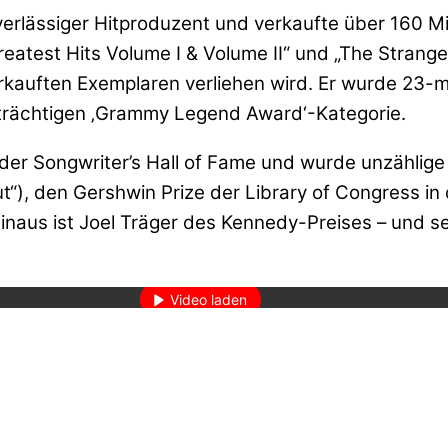
uverlässiger Hitproduzent und verkaufte über 160 Mi
reatest Hits Volume I & Volume II“ und „The Strang
 verkauften Exemplaren verliehen wird. Er wurde 2
eträchtigen ‚Grammy Legend Award‘-Kategorie.
me, der Songwriter’s Hall of Fame und wurde unzähli
t“), den Gershwin Prize der Library of Congress i
hinaus ist Joel Träger des Kennedy-Preises – und
den des Videos akzeptieren Sie die Datenschutzerklärung von YouT
Mehr erfahren
Video laden
YouTube immer entsperren