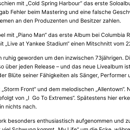
chien mit „Cold Spring Harbour“ das erste Soloalb
ab Fehler beim Mastering und eine falsche Geschwi
iemen an den Produzenten und Besitzer zahlen.
y Joel mit „Piano Man“ das erste Album bei Columbia
t „Live at Yankee Stadium“ einen Mitschnitt vom 2
ich ruhig geworden um den inzwischen 73jährigen. 
so über jeden Release – und das neue Livealbum ist
r Blüte seiner Fähigkeiten als Sänger, Performer 
 „Storm Front“ und dem melodischen „Allentown“. N
folgt von „I Go To Extremes“. Spätestens hier erk
in nichts nach.
 York besonders enthusiastisch aufgenommen und 
it viel Schwung kommt „My Life“ um die Ecke, währ