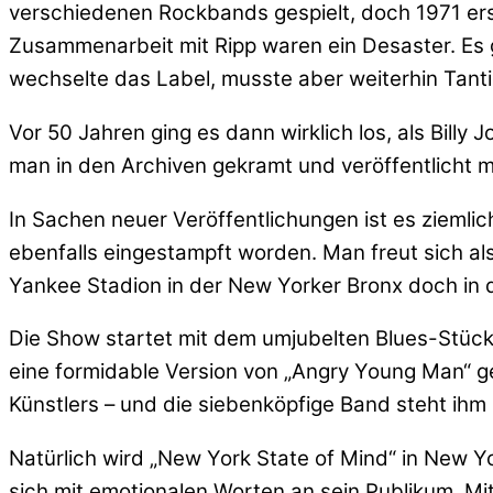
verschiedenen Rockbands gespielt, doch 1971 ers
Zusammenarbeit mit Ripp waren ein Desaster. Es g
wechselte das Label, musste aber weiterhin Tant
Vor 50 Jahren ging es dann wirklich los, als Bill
man in den Archiven gekramt und veröffentlicht mi
In Sachen neuer Veröffentlichungen ist es zieml
ebenfalls eingestampft worden. Man freut sich al
Yankee Stadion in der New Yorker Bronx doch in de
Die Show startet mit dem umjubelten Blues-Stück
eine formidable Version von „Angry Young Man“ ge
Künstlers – und die siebenköpfige Band steht ihm 
Natürlich wird „New York State of Mind“ in New
sich mit emotionalen Worten an sein Publikum. M