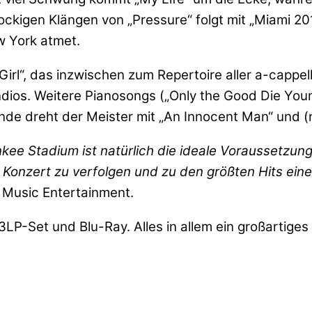
ckigen Klängen von „Pressure“ folgt mit „Miami 20
w York atmet.
rl“, das inzwischen zum Repertoire aller a-cappell
ndios. Weitere Pianosongs („Only the Good Die Yo
e dreht der Meister mit „An Innocent Man“ und (na
kee Stadium ist natürlich die ideale Voraussetzung
 Konzert zu verfolgen und zu den größten Hits ein
 Music Entertainment.
 3LP-Set und Blu-Ray. Alles in allem ein großartige